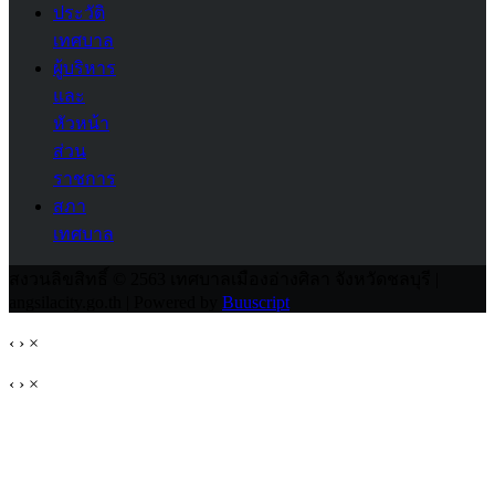
ประวัติ
เทศบาล
ผู้บริหาร
และ
หัวหน้า
ส่วน
ราชการ
สภา
เทศบาล
สงวนลิขสิทธิ์ © 2563 เทศบาลเมืองอ่างศิลา จังหวัดชลบุรี |
angsilacity.go.th | Powered by
Buuscript
‹
›
×
‹
›
×