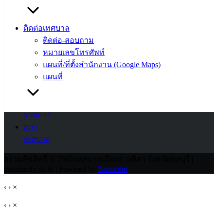
สายตรง
ติดต่อเทศบาล
นายก
ติดต่อ-สอบถาม
ประวัติ
หมายเลขโทรศัพท์
เทศบาล
แผนที่/ที่ตั้งสำนักงาน (Google Maps)
ผู้บริหาร
แผนที่
และ
หัวหน้า
ส่วน
ราชการ
สภา
เทศบาล
สงวนลิขสิทธิ์ © 2563 เทศบาลเมืองอ่างศิลา จังหวัดชลบุรี |
angsilacity.go.th | Powered by
Buuscript
‹
›
×
‹
›
×