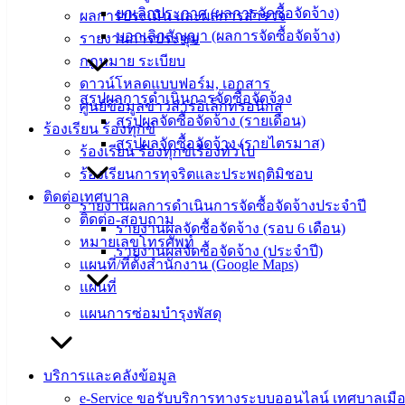
สำนักงาน
ยกเลิกประกาศ (ผลการจัดซื้อจัดจ้าง)
ผลการประเมิน และผลการสำรวจ
เทศบาลเมือง
บอกเลิกสัญญา (ผลการจัดซื้อจัดจ้าง)
รายงานการประชุม
อ่างศิลา 90/338
กฎหมาย ระเบียบ
ม.3 ต.เสม็ด
ดาวน์โหลดแบบฟอร์ม, เอกสาร
อ.เมือง จ.ชลบุรี
สรุปผลการดำเนินการจัดซื้อจัดจ้าง
ศูนย์ข้อมูลข่าวสารอิเล็กทรอนิกส์
20000
สรุปผลจัดซื้อจัดจ้าง (รายเดือน)
ร้องเรียน ร้องทุกข์
สรุปผลจัดซื้อจัดจ้าง (รายไตรมาส)
ติดต่อ :
038-
ร้องเรียน ร้องทุกข์เรื่องทั่วไป
142-100-104
ร้องเรียนการทุจริตและประพฤติมิชอบ
ติดต่อเทศบาล
รายงานผลการดำเนินการจัดซื้อจัดจ้างประจำปี
บริการ
ติดต่อ-สอบถาม
รายงานผลจัดซื้อจัดจ้าง (รอบ 6 เดือน)
หมายเลขโทรศัพท์
ประชาชน
รายงานผลจัดซื้อจัดจ้าง (ประจำปี)
แผนที่/ที่ตั้งสำนักงาน (Google Maps)
แผนที่
ดาวน์โหลด
แผนการซ่อมบำรุงพัสดุ
แบบ
ฟอร์ม,
เอกสาร
บริการและคลังข้อมูล
คู่มือ
e-Service ขอรับบริการทางระบบออนไลน์ เทศบาลเมือ