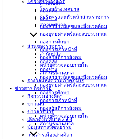
โครงสร้างองค์กร
สำนักปลัด
อ่างศิลา พร้อมด้วยคณะผู้บริหาร หัวหน้าส่วนราชการ ร่วม
โครงสร้างเทศบาล
กองคลัง
ต้อนรับคณะทัศนศึกษาดูงานจากมหาวิทยาลัยวลัยลักษณ์
ผู้บริหารและหัวหน้าส่วนราชการ
กองช่าง
จ.นครศรีธรรมราช นำโดย รศ.ดร.กิจฐเชต ไกรวาส
สภาเทศบาล
กองสาธารณสุขและสิ่งแวดล้อม
ผอ.โครงการบัณฑิตศึกษา สาขารัฐประศาสนศาสตร์ ม.วลัย
กองยุทธศาสตร์และงบประมาณ
ลักษณ์ ซึ่งเดินทางมาศึกษาและแลกเปลี่ยนองค์ความรู้กับ
กองการศึกษา
เทศบาลเมืองอ่างศิลา ในฐานเมืองที่มีสถานที่ท่องเที่ยวและ
ส่วนของราชการ
กองการเจ้าหน้าที่
โบราณสถานตั้งอยู่ในพื้นที่ติดชายทะเล โดยเฉพาะพิพิธภัณฑ์
สำนักปลัด
กองสวัสดิการสังคม
เฉลิมพระเกียรติ 72 พรรษา มหาราช นอกจากนี้ยังมีชุมชนที่
กองคลัง
หน่วยตรวจสอบภายใน
ประกอบอาชีพประมงพื้นบ้าน มีการจัดตั้งธนาคารปูม้ากลุ่ม
กองช่าง
สถานธนานุบาล
ประมงเรือเล็กอ่างศิลา มีตลาดจำหน่ายสินค้าอาหารทะเล รวม
กองสาธารณสุขและสิ่งแวดล้อม
รางวัลแห่งความภาคภูมิใจ
ทั้งยังมีสถานที่ที่นักท่องเที่ยวนิยมเดินทางมาเยือนอีกหลายแห่ง
กองยุทธศาสตร์และงบประมาณ
ข่าวสาร กิจกรรม
กองการศึกษา
กิจกรรมอ่างศิลา
ทั้งนี้ การเดินทางมาแลกเปลี่ยนองค์ความรู้ดังกล่าว เป็นส่วน
กองการเจ้าหน้าที่
ข่าวเด่น
หนึ่งของการศึกษาความเป็นไปได้ในการพัฒนาพื้นที่สาธารณะ
กองสวัสดิการสังคม
ข่าวสารน่ารู้
เพื่อการท่องเที่ยวและนันทนาการบริเวณชายหาดบ่อนนท์
หน่วยตรวจสอบภายใน
เลือกตั้งเทศบาล 2568
ต.ท่าศาลา อ.ท่าลา จ.นครศรีธรรมราช
สถานธนานุบาล
ข้อมูลทางวัฒนธรรม
: งานบริการและเผยแพร่วิชาการ กองยุทธศาสตร์และงบ
วารสารเมืองอ่างศิลา