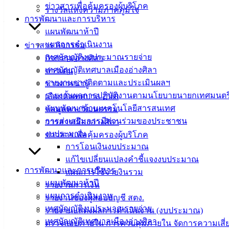
ประมาณ เทศบาลเมืองอ่างศิลา
ข่าวสารเพื่อคุ้มครองผู้บริโภค
รางวัลแห่งความภาคภูมิใจ
การพัฒนาและการบริหาร
————————————–
แผนพัฒนาห้าปี
ติดต่อหรือรับข้อมูลข่าวสารเทศบาลเมืองอ่างศิลา
แผนการดำเนินงาน
ข่าวสาร กิจกรรม
เทศบัญญัติงบประมาณรายจ่าย
กิจกรรมอ่างศิลา
– เว็บไซต์ :
www.angsilacity.go.th
เทศบัญญัติเทศบาลเมืองอ่างศิลา
ข่าวเด่น
– ไลน์ : ค้นหา @angsilacity หรือคลิ๊กลิงก์
https://lin.ee/CSA0kz3
รายงานการติดตามและประเมินผลฯ
ข่าวสารน่ารู้
รายงานผลการปฏิบัติงานตามนโยบายนายกเทศมนตร
เลือกตั้งเทศบาล 2568
– ยูทูบ :
https://www.youtube.com/@angsilacity/videos
แผนพัฒนาด้านเทคโนโลยีสารสนเทศ
ข้อมูลทางวัฒนธรรม
การส่งเสริมการมีส่วนร่วมของประชาชน
วารสารเมืองอ่างศิลา
– เฟซบุ๊ก :
https://www.facebook.com/angsilacity.chonburi
งบประมาณ
ข่าวสารเพื่อคุ้มครองผู้บริโภค
– ติ๊กต๊อก :
https://www.tiktok.com/@angsilacity
การโอนเงินงบประมาณ
แก้ไขเปลี่ยนแปลงคำชี้แจงงบประมาณ
– โทรศัพท์ : 038140100 ถึง 104
การพัฒนาและการบริหาร
แผนการใช้จ่ายงินรวม
แผนพัฒนาห้าปี
รายงานการเงิน
– (ดับเพลิง) ป้องกันและบรรเทาสาธารณภัย โทรศัพท์ :
แผนการดำเนินงาน
รายงานของผู้สอบบัญชี สตง.
038397220 (24 ชั่วโมง)
เทศบัญญัติงบประมาณรายจ่าย
รายงานแสดงผลการดำเนินงาน (งบประมาณ)
เทศบัญญัติเทศบาลเมืองอ่างศิลา
ตรวจสอบภายใน การควบคุมภายใน จัดการความเสี่