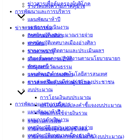
ข่าวสารเพื่อคุ้มครองผู้บริโภค
รางวัลแห่งความภาคภูมิใจ
แบบ
การพัฒนาและการบริหาร
ฟอร์ม,
แผนพัฒนาห้าปี
เอกสาร
แผนการดำเนินงาน
ข่าวสาร กิจกรรม
คู่มือ
เทศบัญญัติงบประมาณรายจ่าย
กิจกรรมอ่างศิลา
สำหรับ
เทศบัญญัติเทศบาลเมืองอ่างศิลา
ข่าวเด่น
ประชาชน/
รายงานการติดตามและประเมินผลฯ
ข่าวสารน่ารู้
คู่มือการ
รายงานผลการปฏิบัติงานตามนโยบายนายก
เลือกตั้งเทศบาล 2568
ปฏิบัติ
เทศมนตรี
ข้อมูลทางวัฒนธรรม
งาน
แผนพัฒนาด้านเทคโนโลยีสารสนเทศ
วารสารเมืองอ่างศิลา
ข่าวสาร
การส่งเสริมการมีส่วนร่วมของประชาชน
ข่าวสารเพื่อคุ้มครองผู้บริโภค
น่ารู้
งบประมาณ
ศุนย์
การโอนเงินงบประมาณ
ข้อมูล
การพัฒนาและการบริหาร
แก้ไขเปลี่ยนแปลงคำชี้แจงงบประมาณ
ข่าวสาร
แผนพัฒนาห้าปี
แผนการใช้จ่ายงินรวม
อิเล็กทรอนิกส์
แผนการดำเนินงาน
รายงานการเงิน
องค์
เทศบัญญัติงบประมาณรายจ่าย
รายงานของผู้สอบบัญชี สตง.
ความรู้
เทศบัญญัติเทศบาลเมืองอ่างศิลา
รายงานแสดงผลการดำเนินงาน (งบประมาณ)
(Knowledge