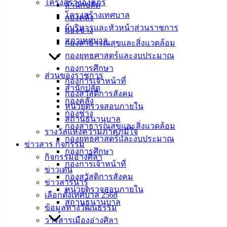
โครงสร้างองค์กร
สำนักปลัด
สำนักงาน
โครงสร้างเทศบาล
กองคลัง
เทศบาลเมือง
ผู้บริหารและหัวหน้าส่วนราชการ
กองช่าง
อ่างศิลา 90/338
สภาเทศบาล
กองสาธารณสุขและสิ่งแวดล้อม
ม.3 ต.เสม็ด
กองยุทธศาสตร์และงบประมาณ
อ.เมือง จ.ชลบุรี
กองการศึกษา
20000
ส่วนของราชการ
กองการเจ้าหน้าที่
สำนักปลัด
ติดต่อ :
038-
กองสวัสดิการสังคม
142-100-104
กองคลัง
หน่วยตรวจสอบภายใน
กองช่าง
สถานธนานุบาล
บริการ
กองสาธารณสุขและสิ่งแวดล้อม
รางวัลแห่งความภาคภูมิใจ
กองยุทธศาสตร์และงบประมาณ
ประชาชน
ข่าวสาร กิจกรรม
กองการศึกษา
กิจกรรมอ่างศิลา
กองการเจ้าหน้าที่
ข่าวเด่น
ดาวน์โหลด
กองสวัสดิการสังคม
ข่าวสารน่ารู้
แบบ
หน่วยตรวจสอบภายใน
เลือกตั้งเทศบาล 2568
ฟอร์ม,
สถานธนานุบาล
ข้อมูลทางวัฒนธรรม
เอกสาร
วารสารเมืองอ่างศิลา
คู่มือ