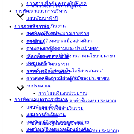
ข่าวสารเพื่อคุ้มครองผู้บริโภค
สำหรับ
รางวัลแห่งความภาคภูมิใจ
การพัฒนาและการบริหาร
ประชาชน/
แผนพัฒนาห้าปี
คู่มือการ
แผนการดำเนินงาน
ข่าวสาร กิจกรรม
ปฏิบัติ
เทศบัญญัติงบประมาณรายจ่าย
กิจกรรมอ่างศิลา
งาน
เทศบัญญัติเทศบาลเมืองอ่างศิลา
ข่าวเด่น
ข่าวสาร
รายงานการติดตามและประเมินผลฯ
ข่าวสารน่ารู้
น่ารู้
รายงานผลการปฏิบัติงานตามนโยบายนายก
เลือกตั้งเทศบาล 2568
ศุนย์
เทศมนตรี
ข้อมูลทางวัฒนธรรม
ข้อมูล
แผนพัฒนาด้านเทคโนโลยีสารสนเทศ
วารสารเมืองอ่างศิลา
ข่าวสาร
การส่งเสริมการมีส่วนร่วมของประชาชน
ข่าวสารเพื่อคุ้มครองผู้บริโภค
อิเล็กทรอนิกส์
งบประมาณ
องค์
การโอนเงินงบประมาณ
ความรู้
การพัฒนาและการบริหาร
(Knowledge
แก้ไขเปลี่ยนแปลงคำชี้แจงงบประมาณ
Management)
แผนพัฒนาห้าปี
แผนการใช้จ่ายงินรวม
แผนการดำเนินงาน
รายงานการเงิน
ติดต่อ
เทศบัญญัติงบประมาณรายจ่าย
รายงานของผู้สอบบัญชี สตง.
เทศบัญญัติเทศบาลเมืองอ่างศิลา
รายงานแสดงผลการดำเนินงาน (งบประมาณ)
เทศบาล