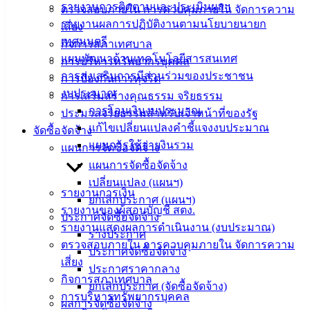
รายงานการติดตามและประเมินผลฯ
ตรวจสอบภายใน การควบคุมภายใน จัดการความ
รายงานผลการปฏิบัติงานตามนโยบายนายก
เสี่ยง
สายตรง
เทศมนตรี
กิจการสภาเทศบาล
นายก
แผนพัฒนาด้านเทคโนโลยีสารสนเทศ
การบริหารทรัพยากรบุคคล
ประวัติ
การส่งเสริมการมีส่วนร่วมของประชาชน
การป้องกันการทุจริต
เทศบาล
งบประมาณ
การเสริมสร้างคุณธรรม จริยธรรม
ผู้บริหาร
การโอนเงินงบประมาณ
ประมวลจริยธรรมสำหรับเจ้าหน้าที่ของรัฐ
และ
แก้ไขเปลี่ยนแปลงคำชี้แจงงบประมาณ
จัดซื้อจัดจ้าง
หัวหน้า
แผนการใช้จ่ายงินรวม
แผนการจัดซื้อจัดจ้าง
ส่วน
แผนการจัดซื้อจัดจ้าง
ราชการ
เปลี่ยนแปลง (แผนฯ)
สภา
รายงานการเงิน
ยกเลิกประกาศ (แผนฯ)
เทศบาล
รายงานของผู้สอบบัญชี สตง.
ประกาศจัดซื้อจัดจ้าง
รายงานแสดงผลการดำเนินงาน (งบประมาณ)
สงวนลิขสิทธิ์ © 2563 เทศบาลเมืองอ่างศิลา จังหวัดชลบุรี |
ร่างประกาศ
ตรวจสอบภายใน การควบคุมภายใน จัดการความ
angsilacity.go.th | Powered by
Buuscript
ประกาศจัดซื้อจัดจ้าง
เสี่ยง
ประกาศราคากลาง
‹
›
×
กิจการสภาเทศบาล
ยกเลิกประกาศ (จัดซื้อจัดจ้าง)
การบริหารทรัพยากรบุคคล
‹
›
×
ผลการจัดซื้อจัดจ้าง