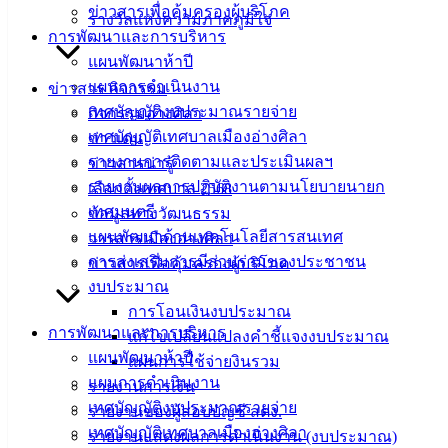
ซื้อหินคลุก
ดาวน์โหลด
ข่าวสารเพื่อคุ้มครองผู้บริโภค
รางวัลแห่งความภาคภูมิใจ
การพัฒนาและการบริหาร
เทศบาล
แผนพัฒนาห้าปี
แผนการดำเนินงาน
ข่าวสาร กิจกรรม
เมืองอ่าง
เทศบัญญัติงบประมาณรายจ่าย
กิจกรรมอ่างศิลา
ศิลา
เทศบัญญัติเทศบาลเมืองอ่างศิลา
ข่าวเด่น
รายงานการติดตามและประเมินผลฯ
ข่าวสารน่ารู้
รายงานผลการปฏิบัติงานตามนโยบายนายก
ที่ตั้ง :
เลือกตั้งเทศบาล 2568
เทศมนตรี
สำนักงาน
ข้อมูลทางวัฒนธรรม
แผนพัฒนาด้านเทคโนโลยีสารสนเทศ
เทศบาลเมือง
วารสารเมืองอ่างศิลา
การส่งเสริมการมีส่วนร่วมของประชาชน
อ่างศิลา 90/338
ข่าวสารเพื่อคุ้มครองผู้บริโภค
งบประมาณ
ม.3 ต.เสม็ด
การโอนเงินงบประมาณ
อ.เมือง จ.ชลบุรี
การพัฒนาและการบริหาร
20000
แก้ไขเปลี่ยนแปลงคำชี้แจงงบประมาณ
แผนพัฒนาห้าปี
แผนการใช้จ่ายงินรวม
ติดต่อ :
038-
แผนการดำเนินงาน
รายงานการเงิน
142-100-104
เทศบัญญัติงบประมาณรายจ่าย
รายงานของผู้สอบบัญชี สตง.
เทศบัญญัติเทศบาลเมืองอ่างศิลา
รายงานแสดงผลการดำเนินงาน (งบประมาณ)
บริการ