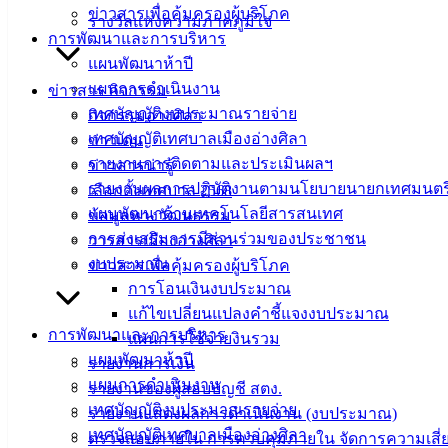
ข่าวสารเพื่อคุ้มครองผู้บริโภค
รางวัลแห่งความภาคภูมิใจ
ที่ตั้ง :
สำนักงานเทศบาลเมืองอ่างศิลา 90/338 ม.3
การพัฒนาและการบริหาร
ต.เสม็ด อ.เมือง จ.ชลบุรี 20000
แผนพัฒนาห้าปี
แผนการดำเนินงาน
ข่าวสาร กิจกรรม
ติดต่อ :
038-142-100-104
เทศบัญญัติงบประมาณรายจ่าย
กิจกรรมอ่างศิลา
เทศบัญญัติเทศบาลเมืองอ่างศิลา
ข่าวเด่น
บริการประชาชน
รายงานการติดตามและประเมินผลฯ
ข่าวสารน่ารู้
รายงานผลการปฏิบัติงานตามนโยบายนายกเทศมนตร
เลือกตั้งเทศบาล 2568
ดาวน์โหลดแบบฟอร์ม, เอกสาร
แผนพัฒนาด้านเทคโนโลยีสารสนเทศ
ข้อมูลทางวัฒนธรรม
คู่มือสำหรับประชาชน/คู่มือการปฏิบัติงาน
การส่งเสริมการมีส่วนร่วมของประชาชน
วารสารเมืองอ่างศิลา
ข่าวสารน่ารู้
งบประมาณ
ข่าวสารเพื่อคุ้มครองผู้บริโภค
ศุนย์ข้อมูลข่าวสารอิเล็กทรอนิกส์
การโอนเงินงบประมาณ
องค์ความรู้ (Knowledge Management)
แก้ไขเปลี่ยนแปลงคำชี้แจงงบประมาณ
การพัฒนาและการบริหาร
แผนการใช้จ่ายงินรวม
ติดต่อเทศบาล
แผนพัฒนาห้าปี
รายงานการเงิน
แผนการดำเนินงาน
รายงานของผู้สอบบัญชี สตง.
เทศบัญญัติงบประมาณรายจ่าย
สายตรงนายก
รายงานแสดงผลการดำเนินงาน (งบประมาณ)
เทศบัญญัติเทศบาลเมืองอ่างศิลา
ประวัติเทศบาล
ตรวจสอบภายใน การควบคุมภายใน จัดการความเสี่