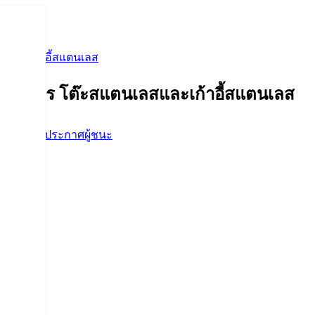
สและเก้าอี้สแตนเลส
น รายการ โต๊ะสแตนเลสและเก้าอี้สแตนเลส
ื้อจัดจ้าง
,
ประกาศผู้ชนะ