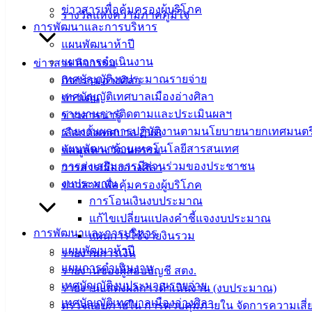
ข่าวสารเพื่อคุ้มครองผู้บริโภค
รางวัลแห่งความภาคภูมิใจ
ที่ตั้ง :
สำนักงานเทศบาลเมืองอ่างศิลา 90/338 ม.3
การพัฒนาและการบริหาร
ต.เสม็ด อ.เมือง จ.ชลบุรี 20000
แผนพัฒนาห้าปี
แผนการดำเนินงาน
ข่าวสาร กิจกรรม
ติดต่อ :
038-142-100-104
เทศบัญญัติงบประมาณรายจ่าย
กิจกรรมอ่างศิลา
เทศบัญญัติเทศบาลเมืองอ่างศิลา
ข่าวเด่น
บริการประชาชน
รายงานการติดตามและประเมินผลฯ
ข่าวสารน่ารู้
รายงานผลการปฏิบัติงานตามนโยบายนายกเทศมนตร
เลือกตั้งเทศบาล 2568
ดาวน์โหลดแบบฟอร์ม, เอกสาร
แผนพัฒนาด้านเทคโนโลยีสารสนเทศ
ข้อมูลทางวัฒนธรรม
คู่มือสำหรับประชาชน/คู่มือการปฏิบัติงาน
การส่งเสริมการมีส่วนร่วมของประชาชน
วารสารเมืองอ่างศิลา
ข่าวสารน่ารู้
งบประมาณ
ข่าวสารเพื่อคุ้มครองผู้บริโภค
ศุนย์ข้อมูลข่าวสารอิเล็กทรอนิกส์
การโอนเงินงบประมาณ
องค์ความรู้ (Knowledge Management)
แก้ไขเปลี่ยนแปลงคำชี้แจงงบประมาณ
การพัฒนาและการบริหาร
แผนการใช้จ่ายงินรวม
ติดต่อเทศบาล
แผนพัฒนาห้าปี
รายงานการเงิน
แผนการดำเนินงาน
รายงานของผู้สอบบัญชี สตง.
เทศบัญญัติงบประมาณรายจ่าย
สายตรงนายก
รายงานแสดงผลการดำเนินงาน (งบประมาณ)
เทศบัญญัติเทศบาลเมืองอ่างศิลา
ประวัติเทศบาล
ตรวจสอบภายใน การควบคุมภายใน จัดการความเสี่