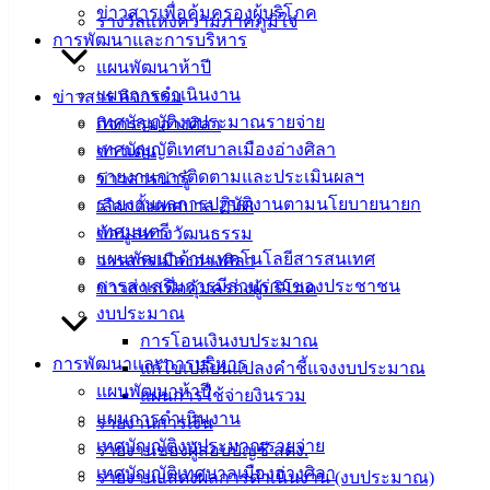
ข่าวสารเพื่อคุ้มครองผู้บริโภค
รางวัลแห่งความภาคภูมิใจ
ฟอร์ม,
การพัฒนาและการบริหาร
เอกสาร
แผนพัฒนาห้าปี
คู่มือ
แผนการดำเนินงาน
ข่าวสาร กิจกรรม
สำหรับ
เทศบัญญัติงบประมาณรายจ่าย
กิจกรรมอ่างศิลา
ประชาชน/
เทศบัญญัติเทศบาลเมืองอ่างศิลา
ข่าวเด่น
คู่มือการ
รายงานการติดตามและประเมินผลฯ
ข่าวสารน่ารู้
ปฏิบัติ
รายงานผลการปฏิบัติงานตามนโยบายนายก
เลือกตั้งเทศบาล 2568
งาน
เทศมนตรี
ข้อมูลทางวัฒนธรรม
ข่าวสาร
แผนพัฒนาด้านเทคโนโลยีสารสนเทศ
วารสารเมืองอ่างศิลา
น่ารู้
การส่งเสริมการมีส่วนร่วมของประชาชน
ข่าวสารเพื่อคุ้มครองผู้บริโภค
ศุนย์
งบประมาณ
ข้อมูล
การโอนเงินงบประมาณ
ข่าวสาร
การพัฒนาและการบริหาร
แก้ไขเปลี่ยนแปลงคำชี้แจงงบประมาณ
อิเล็กทรอนิกส์
แผนพัฒนาห้าปี
แผนการใช้จ่ายงินรวม
องค์
แผนการดำเนินงาน
รายงานการเงิน
ความรู้
เทศบัญญัติงบประมาณรายจ่าย
รายงานของผู้สอบบัญชี สตง.
(Knowledge
เทศบัญญัติเทศบาลเมืองอ่างศิลา
Management)
รายงานแสดงผลการดำเนินงาน (งบประมาณ)