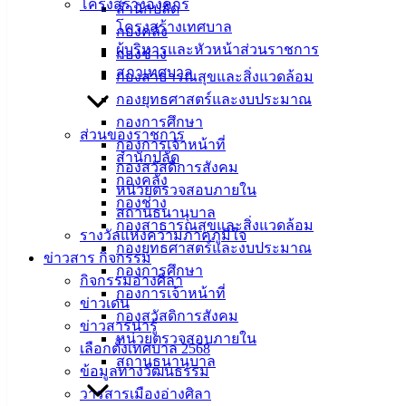
โครงสร้างองค์กร
สำนักปลัด
ศิลา
โครงสร้างเทศบาล
กองคลัง
ผู้บริหารและหัวหน้าส่วนราชการ
กองช่าง
ที่ตั้ง :
สภาเทศบาล
กองสาธารณสุขและสิ่งแวดล้อม
สำนักงาน
กองยุทธศาสตร์และงบประมาณ
เทศบาลเมือง
กองการศึกษา
ส่วนของราชการ
อ่างศิลา 90/338
กองการเจ้าหน้าที่
สำนักปลัด
ม.3 ต.เสม็ด
กองสวัสดิการสังคม
กองคลัง
อ.เมือง จ.ชลบุรี
หน่วยตรวจสอบภายใน
20000
กองช่าง
สถานธนานุบาล
กองสาธารณสุขและสิ่งแวดล้อม
ติดต่อ :
038-
รางวัลแห่งความภาคภูมิใจ
กองยุทธศาสตร์และงบประมาณ
142-100-104
ข่าวสาร กิจกรรม
กองการศึกษา
กิจกรรมอ่างศิลา
กองการเจ้าหน้าที่
บริการ
ข่าวเด่น
กองสวัสดิการสังคม
ข่าวสารน่ารู้
ประชาชน
หน่วยตรวจสอบภายใน
เลือกตั้งเทศบาล 2568
สถานธนานุบาล
ข้อมูลทางวัฒนธรรม
ดาวน์โหลด
วารสารเมืองอ่างศิลา
แบบ