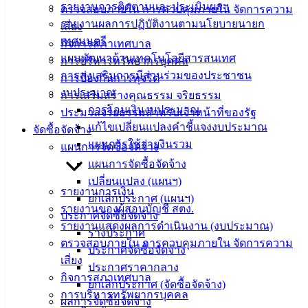
รายงานการติดตามและประเมินผลฯ
ตรวจสอบภายใน การควบคุมภายใน จัดการความ
ติดต่อ
รายงานผลการปฏิบัติงานตามนโยบายนายก
เสี่ยง
เทศมนตรี
กิจการสภาเทศบาล
เทศบาล
แผนพัฒนาด้านเทคโนโลยีสารสนเทศ
การบริหารทรัพยากรบุคคล
การส่งเสริมการมีส่วนร่วมของประชาชน
การป้องกันการทุจริต
สายตรง
งบประมาณ
การเสริมสร้างคุณธรรม จริยธรรม
นายก
การโอนเงินงบประมาณ
ประมวลจริยธรรมสำหรับเจ้าหน้าที่ของรัฐ
ประวัติ
แก้ไขเปลี่ยนแปลงคำชี้แจงงบประมาณ
จัดซื้อจัดจ้าง
เทศบาล
แผนการใช้จ่ายงินรวม
แผนการจัดซื้อจัดจ้าง
ผู้บริหาร
แผนการจัดซื้อจัดจ้าง
และ
เปลี่ยนแปลง (แผนฯ)
หัวหน้า
รายงานการเงิน
ยกเลิกประกาศ (แผนฯ)
ส่วน
รายงานของผู้สอบบัญชี สตง.
ประกาศจัดซื้อจัดจ้าง
ราชการ
รายงานแสดงผลการดำเนินงาน (งบประมาณ)
ร่างประกาศ
สภา
ตรวจสอบภายใน การควบคุมภายใน จัดการความ
ประกาศจัดซื้อจัดจ้าง
เทศบาล
เสี่ยง
ประกาศราคากลาง
กิจการสภาเทศบาล
ยกเลิกประกาศ (จัดซื้อจัดจ้าง)
สงวนลิขสิทธิ์ © 2563 เทศบาลเมืองอ่างศิลา จังหวัดชลบุรี |
การบริหารทรัพยากรบุคคล
ผลการจัดซื้อจัดจ้าง
angsilacity.go.th | Powered by
Buuscript