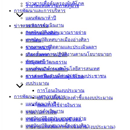
อ.เมือง จ.ชลบุรี
ข่าวสารเพื่อคุ้มครองผู้บริโภค
รางวัลแห่งความภาคภูมิใจ
20000
การพัฒนาและการบริหาร
แผนพัฒนาห้าปี
ติดต่อ :
038-
142-100-104
แผนการดำเนินงาน
ข่าวสาร กิจกรรม
เทศบัญญัติงบประมาณรายจ่าย
กิจกรรมอ่างศิลา
บริการ
เทศบัญญัติเทศบาลเมืองอ่างศิลา
ข่าวเด่น
รายงานการติดตามและประเมินผลฯ
ข่าวสารน่ารู้
ประชาชน
รายงานผลการปฏิบัติงานตามนโยบายนายก
เลือกตั้งเทศบาล 2568
เทศมนตรี
ข้อมูลทางวัฒนธรรม
ดาวน์โหลด
แผนพัฒนาด้านเทคโนโลยีสารสนเทศ
วารสารเมืองอ่างศิลา
แบบ
การส่งเสริมการมีส่วนร่วมของประชาชน
ข่าวสารเพื่อคุ้มครองผู้บริโภค
ฟอร์ม,
งบประมาณ
เอกสาร
การโอนเงินงบประมาณ
คู่มือ
การพัฒนาและการบริหาร
แก้ไขเปลี่ยนแปลงคำชี้แจงงบประมาณ
สำหรับ
แผนพัฒนาห้าปี
แผนการใช้จ่ายงินรวม
ประชาชน/
แผนการดำเนินงาน
รายงานการเงิน
คู่มือการ
เทศบัญญัติงบประมาณรายจ่าย
รายงานของผู้สอบบัญชี สตง.
ปฏิบัติ
เทศบัญญัติเทศบาลเมืองอ่างศิลา
รายงานแสดงผลการดำเนินงาน (งบประมาณ)