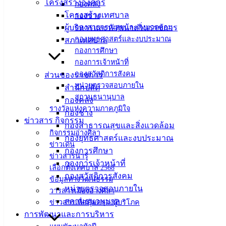
ศิลา
โครงสร้างองค์กร
กองคลัง
โครงสร้างเทศบาล
กองช่าง
ผู้บริหารและหัวหน้าส่วนราชการ
กองสาธารณสุขและสิ่งแวดล้อม
ที่ตั้ง :
กองยุทธศาสตร์และงบประมาณ
สภาเทศบาล
สำนักงาน
กองการศึกษา
เทศบาลเมือง
กองการเจ้าหน้าที่
อ่างศิลา 90/338
กองสวัสดิการสังคม
ส่วนของราชการ
ม.3 ต.เสม็ด
หน่วยตรวจสอบภายใน
สำนักปลัด
อ.เมือง จ.ชลบุรี
สถานธนานุบาล
กองคลัง
20000
รางวัลแห่งความภาคภูมิใจ
กองช่าง
ข่าวสาร กิจกรรม
ติดต่อ :
038-
กองสาธารณสุขและสิ่งแวดล้อม
กิจกรรมอ่างศิลา
142-100-104
กองยุทธศาสตร์และงบประมาณ
ข่าวเด่น
กองการศึกษา
ข่าวสารน่ารู้
บริการ
กองการเจ้าหน้าที่
เลือกตั้งเทศบาล 2568
กองสวัสดิการสังคม
ประชาชน
ข้อมูลทางวัฒนธรรม
หน่วยตรวจสอบภายใน
วารสารเมืองอ่างศิลา
สถานธนานุบาล
ข่าวสารเพื่อคุ้มครองผู้บริโภค
ดาวน์โหลด
การพัฒนาและการบริหาร
แบบ