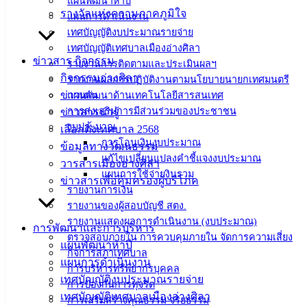
แผนพัฒนาห้าปี
ฟอร์ม,
รางวัลแห่งความภาคภูมิใจ
แผนการดำเนินงาน
เอกสาร
เทศบัญญัติงบประมาณรายจ่าย
คู่มือ
เทศบัญญัติเทศบาลเมืองอ่างศิลา
ข่าวสาร กิจกรรม
สำหรับ
รายงานการติดตามและประเมินผลฯ
กิจกรรมอ่างศิลา
ประชาชน/
รายงานผลการปฏิบัติงานตามนโยบายนายกเทศมนตรี
ข่าวเด่น
คู่มือการ
แผนพัฒนาด้านเทคโนโลยีสารสนเทศ
การส่งเสริมการมีส่วนร่วมของประชาชน
ข่าวสารน่ารู้
ปฏิบัติ
งบประมาณ
เลือกตั้งเทศบาล 2568
งาน
การโอนเงินงบประมาณ
ข้อมูลทางวัฒนธรรม
ข่าวสาร
แก้ไขเปลี่ยนแปลงคำชี้แจงงบประมาณ
วารสารเมืองอ่างศิลา
น่ารู้
แผนการใช้จ่ายงินรวม
ข่าวสารเพื่อคุ้มครองผู้บริโภค
ศุนย์
รายงานการเงิน
ข้อมูล
รายงานของผู้สอบบัญชี สตง.
ข่าวสาร
รายงานแสดงผลการดำเนินงาน (งบประมาณ)
การพัฒนาและการบริหาร
อิเล็กทรอนิกส์
ตรวจสอบภายใน การควบคุมภายใน จัดการความเสี่ยง
แผนพัฒนาห้าปี
องค์
กิจการสภาเทศบาล
แผนการดำเนินงาน
ความรู้
การบริหารทรัพยากรบุคคล
เทศบัญญัติงบประมาณรายจ่าย
(Knowledge
การป้องกันการทุจริต
Management)
เทศบัญญัติเทศบาลเมืองอ่างศิลา
การเสริมสร้างคุณธรรม จริยธรรม