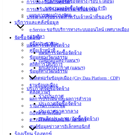
รายงานผลจัดซื้อจัดจ้าง (รอบ 6 เดือน)
การป้องกันการทุจริต
‹
›
×
รายงานผลจัดซื้อจัดจ้าง (ประจำปี)
การเสริมสร้างคุณธรรม จริยธรรม
แผนการซ่อมบำรุงพัสดุ
ประมวลจริยธรรมสำหรับเจ้าหน้าที่ของรัฐ
‹
›
×
บริการและคลังข้อมูล
e-Service ขอรับบริการทางระบบออนไลน์ เทศบาลเมือง
อ่างศิลา
จัดซื้อจัดจ้าง
คู่มือประชาชน
แผนการจัดซื้อจัดจ้าง
คู่มือเจ้าหน้าที่
แผนการจัดซื้อจัดจ้าง
ข้อมูลทางวัฒนธรรม
เปลี่ยนแปลง (แผนฯ)
สถิติการให้บริการ
ยกเลิกประกาศ (แผนฯ)
ข้อมูลทางวัฒนธรรม
แพลตฟอร์มข้อมูลเมือง (City Data Platform : CDP)
ฐานข้อมูลเมือง
ประกาศจัดซื้อจัดจ้าง
คลังความรู้
ร่างประกาศ
ผลการประเมิน และผลการสำรวจ
ประกาศจัดซื้อจัดจ้าง
รายงานการประชุม
ประกาศราคากลาง
กฎหมาย ระเบียบ
ยกเลิกประกาศ (จัดซื้อจัดจ้าง)
ดาวน์โหลดแบบฟอร์ม, เอกสาร
ศูนย์ข้อมูลข่าวสารอิเล็กทรอนิกส์
ร้องเรียน ร้องทุกข์