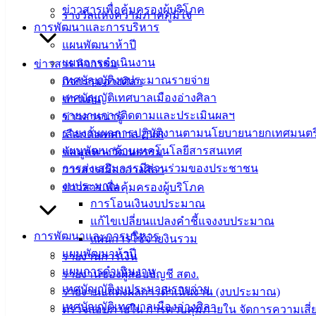
ข่าวสารเพื่อคุ้มครองผู้บริโภค
รางวัลแห่งความภาคภูมิใจ
ที่ตั้ง :
สำนักงานเทศบาลเมืองอ่างศิลา 90/338 ม.3
การพัฒนาและการบริหาร
ต.เสม็ด อ.เมือง จ.ชลบุรี 20000
แผนพัฒนาห้าปี
แผนการดำเนินงาน
ข่าวสาร กิจกรรม
ติดต่อ :
038-142-100-104
เทศบัญญัติงบประมาณรายจ่าย
กิจกรรมอ่างศิลา
เทศบัญญัติเทศบาลเมืองอ่างศิลา
ข่าวเด่น
บริการประชาชน
รายงานการติดตามและประเมินผลฯ
ข่าวสารน่ารู้
รายงานผลการปฏิบัติงานตามนโยบายนายกเทศมนตร
เลือกตั้งเทศบาล 2568
ดาวน์โหลดแบบฟอร์ม, เอกสาร
แผนพัฒนาด้านเทคโนโลยีสารสนเทศ
ข้อมูลทางวัฒนธรรม
คู่มือสำหรับประชาชน/คู่มือการปฏิบัติงาน
การส่งเสริมการมีส่วนร่วมของประชาชน
วารสารเมืองอ่างศิลา
ข่าวสารน่ารู้
งบประมาณ
ข่าวสารเพื่อคุ้มครองผู้บริโภค
ศุนย์ข้อมูลข่าวสารอิเล็กทรอนิกส์
การโอนเงินงบประมาณ
องค์ความรู้ (Knowledge Management)
แก้ไขเปลี่ยนแปลงคำชี้แจงงบประมาณ
การพัฒนาและการบริหาร
แผนการใช้จ่ายงินรวม
ติดต่อเทศบาล
แผนพัฒนาห้าปี
รายงานการเงิน
แผนการดำเนินงาน
รายงานของผู้สอบบัญชี สตง.
เทศบัญญัติงบประมาณรายจ่าย
สายตรงนายก
รายงานแสดงผลการดำเนินงาน (งบประมาณ)
เทศบัญญัติเทศบาลเมืองอ่างศิลา
ประวัติเทศบาล
ตรวจสอบภายใน การควบคุมภายใน จัดการความเสี่