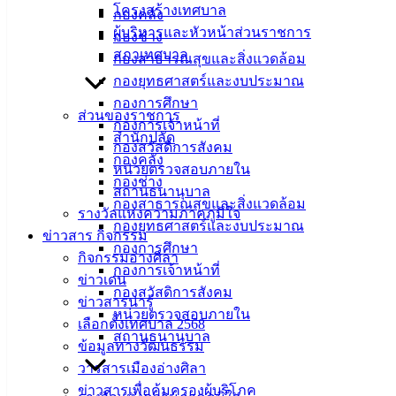
โครงสร้างเทศบาล
กองคลัง
ที่ตั้ง :
ผู้บริหารและหัวหน้าส่วนราชการ
กองช่าง
สำนักงาน
สภาเทศบาล
กองสาธารณสุขและสิ่งแวดล้อม
เทศบาลเมือง
กองยุทธศาสตร์และงบประมาณ
อ่างศิลา 90/338
กองการศึกษา
ส่วนของราชการ
ม.3 ต.เสม็ด
กองการเจ้าหน้าที่
สำนักปลัด
อ.เมือง จ.ชลบุรี
กองสวัสดิการสังคม
กองคลัง
20000
หน่วยตรวจสอบภายใน
กองช่าง
สถานธนานุบาล
ติดต่อ :
038-
กองสาธารณสุขและสิ่งแวดล้อม
142-100-104
รางวัลแห่งความภาคภูมิใจ
กองยุทธศาสตร์และงบประมาณ
ข่าวสาร กิจกรรม
กองการศึกษา
บริการ
กิจกรรมอ่างศิลา
กองการเจ้าหน้าที่
ข่าวเด่น
ประชาชน
กองสวัสดิการสังคม
ข่าวสารน่ารู้
หน่วยตรวจสอบภายใน
เลือกตั้งเทศบาล 2568
ดาวน์โหลด
สถานธนานุบาล
ข้อมูลทางวัฒนธรรม
แบบ
วารสารเมืองอ่างศิลา
ฟอร์ม,
ข่าวสารเพื่อคุ้มครองผู้บริโภค