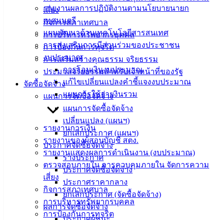
รายงานผลการปฏิบัติงานตามนโยบายนายก
เสี่ยง
เทศบาล
เทศมนตรี
กิจการสภาเทศบาล
แผนพัฒนาด้านเทคโนโลยีสารสนเทศ
การบริหารทรัพยากรบุคคล
สายตรง
การส่งเสริมการมีส่วนร่วมของประชาชน
การป้องกันการทุจริต
นายก
งบประมาณ
การเสริมสร้างคุณธรรม จริยธรรม
ประวัติ
การโอนเงินงบประมาณ
ประมวลจริยธรรมสำหรับเจ้าหน้าที่ของรัฐ
เทศบาล
แก้ไขเปลี่ยนแปลงคำชี้แจงงบประมาณ
จัดซื้อจัดจ้าง
ผู้บริหาร
แผนการใช้จ่ายงินรวม
แผนการจัดซื้อจัดจ้าง
และ
แผนการจัดซื้อจัดจ้าง
หัวหน้า
เปลี่ยนแปลง (แผนฯ)
รายงานการเงิน
ส่วน
ยกเลิกประกาศ (แผนฯ)
รายงานของผู้สอบบัญชี สตง.
ราชการ
ประกาศจัดซื้อจัดจ้าง
รายงานแสดงผลการดำเนินงาน (งบประมาณ)
สภา
ร่างประกาศ
ตรวจสอบภายใน การควบคุมภายใน จัดการความ
เทศบาล
ประกาศจัดซื้อจัดจ้าง
เสี่ยง
ประกาศราคากลาง
สงวนลิขสิทธิ์ © 2563 เทศบาลเมืองอ่างศิลา จังหวัดชลบุรี |
กิจการสภาเทศบาล
ยกเลิกประกาศ (จัดซื้อจัดจ้าง)
angsilacity.go.th | Powered by
Buuscript
การบริหารทรัพยากรบุคคล
ผลการจัดซื้อจัดจ้าง
การป้องกันการทุจริต
‹
›
×
ประกาศผู้ชนะ