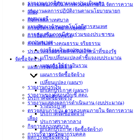
ติดต่อ
รายงานการติดตามและประเมินผลฯ
ตรวจสอบภายใน การควบคุมภายใน จัดการความ
รายงานผลการปฏิบัติงานตามนโยบายนายก
เสี่ยง
เทศบาล
เทศมนตรี
กิจการสภาเทศบาล
แผนพัฒนาด้านเทคโนโลยีสารสนเทศ
การบริหารทรัพยากรบุคคล
สายตรง
การส่งเสริมการมีส่วนร่วมของประชาชน
การป้องกันการทุจริต
นายก
งบประมาณ
การเสริมสร้างคุณธรรม จริยธรรม
ประวัติ
การโอนเงินงบประมาณ
ประมวลจริยธรรมสำหรับเจ้าหน้าที่ของรัฐ
เทศบาล
แก้ไขเปลี่ยนแปลงคำชี้แจงงบประมาณ
จัดซื้อจัดจ้าง
ผู้บริหาร
แผนการใช้จ่ายงินรวม
แผนการจัดซื้อจัดจ้าง
และ
แผนการจัดซื้อจัดจ้าง
หัวหน้า
เปลี่ยนแปลง (แผนฯ)
ส่วน
รายงานการเงิน
ยกเลิกประกาศ (แผนฯ)
ราชการ
รายงานของผู้สอบบัญชี สตง.
ประกาศจัดซื้อจัดจ้าง
สภา
รายงานแสดงผลการดำเนินงาน (งบประมาณ)
ร่างประกาศ
เทศบาล
ตรวจสอบภายใน การควบคุมภายใน จัดการความ
ประกาศจัดซื้อจัดจ้าง
เสี่ยง
ประกาศราคากลาง
สงวนลิขสิทธิ์ © 2563 เทศบาลเมืองอ่างศิลา จังหวัดชลบุรี |
กิจการสภาเทศบาล
ยกเลิกประกาศ (จัดซื้อจัดจ้าง)
angsilacity.go.th | Powered by
Buuscript
การบริหารทรัพยากรบุคคล
ผลการจัดซื้อจัดจ้าง