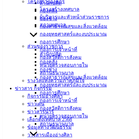
โครงสร้างองค์กร
สำนักปลัด
โครงสร้างเทศบาล
กองคลัง
ที่ตั้ง :
ผู้บริหารและหัวหน้าส่วนราชการ
กองช่าง
สำนักงาน
สภาเทศบาล
กองสาธารณสุขและสิ่งแวดล้อม
เทศบาลเมือง
กองยุทธศาสตร์และงบประมาณ
อ่างศิลา 90/338
กองการศึกษา
ส่วนของราชการ
ม.3 ต.เสม็ด
กองการเจ้าหน้าที่
สำนักปลัด
อ.เมือง จ.ชลบุรี
กองสวัสดิการสังคม
20000
กองคลัง
หน่วยตรวจสอบภายใน
กองช่าง
ติดต่อ :
038-
สถานธนานุบาล
กองสาธารณสุขและสิ่งแวดล้อม
142-100-104
รางวัลแห่งความภาคภูมิใจ
กองยุทธศาสตร์และงบประมาณ
ข่าวสาร กิจกรรม
กองการศึกษา
บริการ
กิจกรรมอ่างศิลา
กองการเจ้าหน้าที่
ข่าวเด่น
ประชาชน
กองสวัสดิการสังคม
ข่าวสารน่ารู้
หน่วยตรวจสอบภายใน
เลือกตั้งเทศบาล 2568
ดาวน์โหลด
สถานธนานุบาล
ข้อมูลทางวัฒนธรรม
แบบ
วารสารเมืองอ่างศิลา
ฟอร์ม,