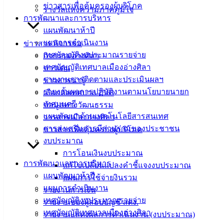
ข่าวสารเพื่อคุ้มครองผู้บริโภค
รางวัลแห่งความภาคภูมิใจ
เอกสาร
การพัฒนาและการบริหาร
คู่มือ
แผนพัฒนาห้าปี
สำหรับ
แผนการดำเนินงาน
ข่าวสาร กิจกรรม
ประชาชน/
เทศบัญญัติงบประมาณรายจ่าย
กิจกรรมอ่างศิลา
คู่มือการ
เทศบัญญัติเทศบาลเมืองอ่างศิลา
ข่าวเด่น
ปฏิบัติ
รายงานการติดตามและประเมินผลฯ
ข่าวสารน่ารู้
งาน
รายงานผลการปฏิบัติงานตามนโยบายนายก
เลือกตั้งเทศบาล 2568
ข่าวสาร
เทศมนตรี
ข้อมูลทางวัฒนธรรม
น่ารู้
แผนพัฒนาด้านเทคโนโลยีสารสนเทศ
วารสารเมืองอ่างศิลา
ศุนย์
การส่งเสริมการมีส่วนร่วมของประชาชน
ข่าวสารเพื่อคุ้มครองผู้บริโภค
ข้อมูล
งบประมาณ
ข่าวสาร
การโอนเงินงบประมาณ
อิเล็กทรอนิกส์
การพัฒนาและการบริหาร
แก้ไขเปลี่ยนแปลงคำชี้แจงงบประมาณ
องค์
แผนพัฒนาห้าปี
แผนการใช้จ่ายงินรวม
ความรู้
แผนการดำเนินงาน
รายงานการเงิน
(Knowledge
เทศบัญญัติงบประมาณรายจ่าย
Management)
รายงานของผู้สอบบัญชี สตง.
เทศบัญญัติเทศบาลเมืองอ่างศิลา
รายงานแสดงผลการดำเนินงาน (งบประมาณ)