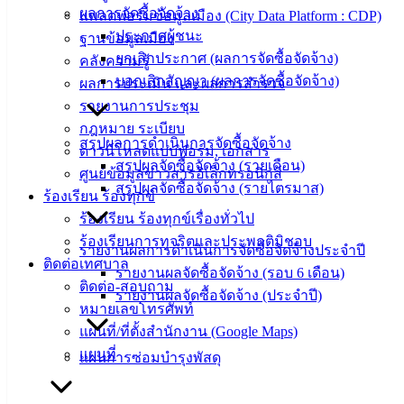
คู่มือการ
ผลการจัดซื้อจัดจ้าง
แพลตฟอร์มข้อมูลเมือง (City Data Platform : CDP)
ปฏิบัติ
ประกาศผู้ชนะ
ฐานข้อมูลเมือง
งาน
ยกเลิกประกาศ (ผลการจัดซื้อจัดจ้าง)
คลังความรู้
ข่าวสาร
บอกเลิกสัญญา (ผลการจัดซื้อจัดจ้าง)
ผลการประเมิน และผลการสำรวจ
น่ารู้
รายงานการประชุม
ศุนย์
กฎหมาย ระเบียบ
สรุปผลการดำเนินการจัดซื้อจัดจ้าง
ข้อมูล
ดาวน์โหลดแบบฟอร์ม, เอกสาร
สรุปผลจัดซื้อจัดจ้าง (รายเดือน)
ข่าวสาร
ศูนย์ข้อมูลข่าวสารอิเล็กทรอนิกส์
สรุปผลจัดซื้อจัดจ้าง (รายไตรมาส)
อิเล็กทรอนิกส์
ร้องเรียน ร้องทุกข์
องค์
ร้องเรียน ร้องทุกข์เรื่องทั่วไป
ความรู้
ร้องเรียนการทุจริตและประพฤติมิชอบ
รายงานผลการดำเนินการจัดซื้อจัดจ้างประจำปี
(Knowledge
ติดต่อเทศบาล
Management)
รายงานผลจัดซื้อจัดจ้าง (รอบ 6 เดือน)
ติดต่อ-สอบถาม
รายงานผลจัดซื้อจัดจ้าง (ประจำปี)
หมายเลขโทรศัพท์
ติดต่อ
แผนที่/ที่ตั้งสำนักงาน (Google Maps)
เทศบาล
แผนที่
แผนการซ่อมบำรุงพัสดุ
สายตรง