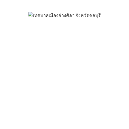
นอราคา ซื้อวัสดุสำนักงาน จำน
กรกฎาคม 1, 2025
vichakarn2#
จัดซื้อจัดจ้าง
,
ประกาศผู้ชนะ