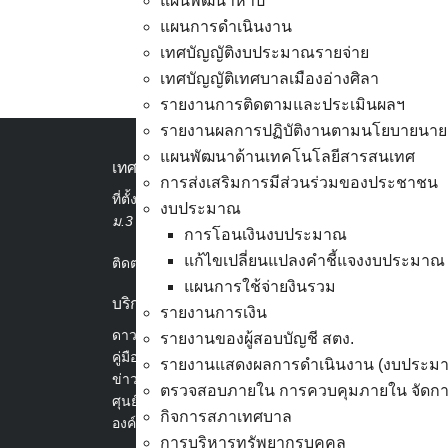
แผนพัฒนาห้าปี
แผนการดำเนินงาน
เทศบัญญัติงบประมาณรายจ่าย
เทศบัญญัติเทศบาลเมืองอ่างศิลา
ผู้ชนะการเสนอราคา-ซื้อวั
รายงานการติดตามและประเมินผลฯ
รายงานผลการปฏิบัติงานตามนโยบายนาย
แผนพัฒนาด้านเทคโนโลยีสารสนเทศ
เทศบาลเมืองอ่างศิลา
การส่งเสริมการมีส่วนร่วมของประชาชน
ที่ตั้ง :
สำนักงานเทศบาลเมืองอ่างศิลา 90/338
งบประมาณ
ม.3 ต.เสม็ด อ.เมือง จ.ชลบุรี 20000
การโอนเงินงบประมาณ
แก้ไขเปลี่ยนแปลงคำชี้แจงงบประมาณ
ติดต่อ :
038-142-100-104
แผนการใช้จ่ายงินรวม
บริการประชาชน
รายงานการเงิน
ดาวน์โหลดแบบฟอร์ม, เอกสาร
รายงานของผู้สอบบัญชี สตง.
คู่มือสำหรับประชาชน/คู่มือการปฏิบัติงาน
รายงานแสดงผลการดำเนินงาน (งบประม
ข่าวสารน่ารู้
ตรวจสอบภายใน การควบคุมภายใน จัดการ
ศุนย์ข้อมูลข่าวสารอิเล็กทรอนิกส์
กิจการสภาเทศบาล
องค์ความรู้ (Knowledge Management)
การบริหารทรัพยากรบุคคล