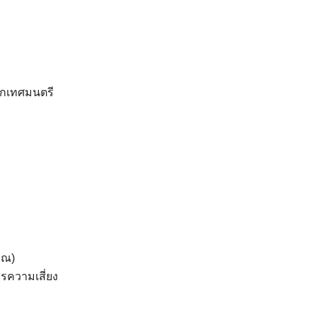
สดุสำนักงาน-47-รายการ
ดาวน์โหลด
กเทศมนตรี
าณ)
ความเสี่ยง