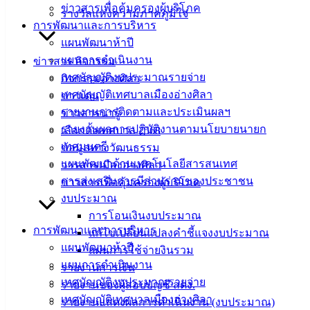
อ่างศิลา 90/338
ข่าวสารเพื่อคุ้มครองผู้บริโภค
รางวัลแห่งความภาคภูมิใจ
ม.3 ต.เสม็ด
การพัฒนาและการบริหาร
อ.เมือง จ.ชลบุรี
แผนพัฒนาห้าปี
20000
แผนการดำเนินงาน
ข่าวสาร กิจกรรม
เทศบัญญัติงบประมาณรายจ่าย
กิจกรรมอ่างศิลา
ติดต่อ :
038-
เทศบัญญัติเทศบาลเมืองอ่างศิลา
ข่าวเด่น
142-100-104
รายงานการติดตามและประเมินผลฯ
ข่าวสารน่ารู้
บริการ
รายงานผลการปฏิบัติงานตามนโยบายนายก
เลือกตั้งเทศบาล 2568
เทศมนตรี
ข้อมูลทางวัฒนธรรม
ประชาชน
แผนพัฒนาด้านเทคโนโลยีสารสนเทศ
วารสารเมืองอ่างศิลา
การส่งเสริมการมีส่วนร่วมของประชาชน
ข่าวสารเพื่อคุ้มครองผู้บริโภค
ดาวน์โหลด
งบประมาณ
แบบ
การโอนเงินงบประมาณ
ฟอร์ม,
การพัฒนาและการบริหาร
แก้ไขเปลี่ยนแปลงคำชี้แจงงบประมาณ
เอกสาร
แผนพัฒนาห้าปี
แผนการใช้จ่ายงินรวม
คู่มือ
แผนการดำเนินงาน
รายงานการเงิน
สำหรับ
เทศบัญญัติงบประมาณรายจ่าย
รายงานของผู้สอบบัญชี สตง.
ประชาชน/
เทศบัญญัติเทศบาลเมืองอ่างศิลา
รายงานแสดงผลการดำเนินงาน (งบประมาณ)