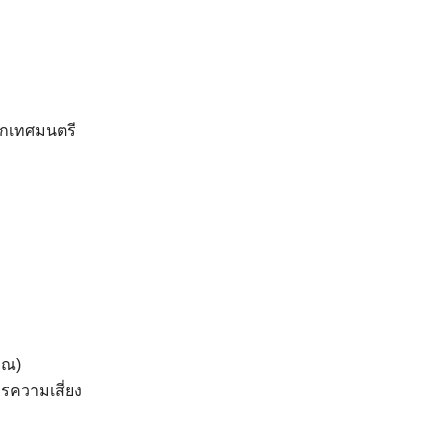
่อมรถ-JCB-ทะเบียน-ตค-4532
ดาวน์โหลด
กเทศมนตรี
าณ)
ความเสี่ยง