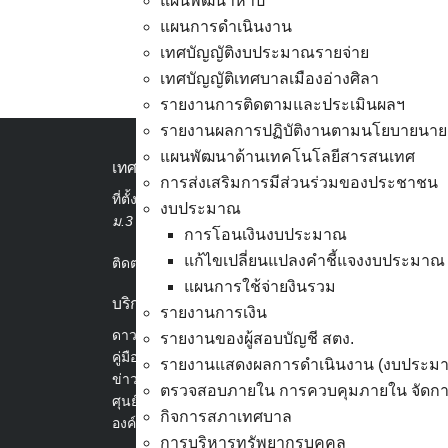
แผนพัฒนาห้าปี
แผนการดำเนินงาน
เทศบัญญัติงบประมาณรายจ่าย
เทศบัญญัติเทศบาลเมืองอ่างศิลา
ผู้ชนะการเสนอราคา-จ้างซ
รายงานการติดตามและประเมินผลฯ
รายงานผลการปฏิบัติงานตามนโยบายนาย
แผนพัฒนาด้านเทคโนโลยีสารสนเทศ
เทศบาลเมืองอ่างศิลา
การส่งเสริมการมีส่วนร่วมของประชาชน
ที่ตั้ง :
สำนักงานเทศบาลเมืองอ่างศิลา 90/338
งบประมาณ
ม.3 ต.เสม็ด อ.เมือง จ.ชลบุรี 20000
การโอนเงินงบประมาณ
แก้ไขเปลี่ยนแปลงคำชี้แจงงบประมาณ
ติดต่อ :
038-142-100-104
แผนการใช้จ่ายงินรวม
บริการประชาชน
รายงานการเงิน
ดาวน์โหลดแบบฟอร์ม, เอกสาร
รายงานของผู้สอบบัญชี สตง.
คู่มือสำหรับประชาชน/คู่มือการปฏิบัติงาน
รายงานแสดงผลการดำเนินงาน (งบประม
ข่าวสารน่ารู้
ตรวจสอบภายใน การควบคุมภายใน จัดการ
ศุนย์ข้อมูลข่าวสารอิเล็กทรอนิกส์
กิจการสภาเทศบาล
องค์ความรู้ (Knowledge Management)
การบริหารทรัพยากรบุคคล