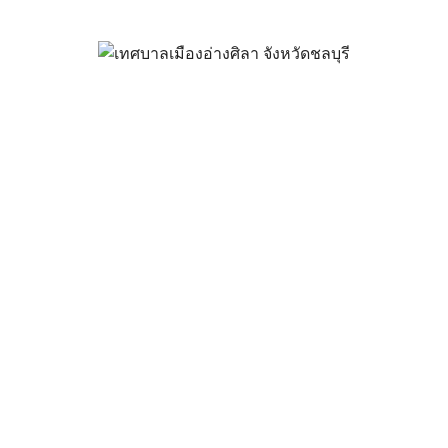
ราคา จ้างซ่อมรถ JCB ทะเบียน 
มิถุนายน 20, 2025
vichakarn2#
จัดซื้อจัดจ้าง
,
ประกาศผู้ชนะ