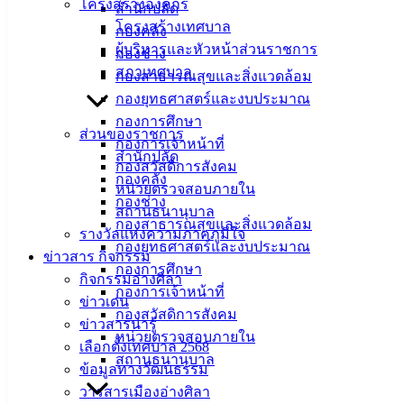
โครงสร้างองค์กร
สำนักปลัด
ที่ตั้ง :
โครงสร้างเทศบาล
กองคลัง
สำนักงาน
ผู้บริหารและหัวหน้าส่วนราชการ
กองช่าง
เทศบาลเมือง
สภาเทศบาล
กองสาธารณสุขและสิ่งแวดล้อม
อ่างศิลา 90/338
กองยุทธศาสตร์และงบประมาณ
ม.3 ต.เสม็ด
กองการศึกษา
อ.เมือง จ.ชลบุรี
ส่วนของราชการ
20000
กองการเจ้าหน้าที่
สำนักปลัด
กองสวัสดิการสังคม
ติดต่อ :
038-
กองคลัง
หน่วยตรวจสอบภายใน
142-100-104
กองช่าง
สถานธนานุบาล
กองสาธารณสุขและสิ่งแวดล้อม
รางวัลแห่งความภาคภูมิใจ
บริการ
กองยุทธศาสตร์และงบประมาณ
ข่าวสาร กิจกรรม
กองการศึกษา
ประชาชน
กิจกรรมอ่างศิลา
กองการเจ้าหน้าที่
ข่าวเด่น
กองสวัสดิการสังคม
ดาวน์โหลด
ข่าวสารน่ารู้
หน่วยตรวจสอบภายใน
แบบ
เลือกตั้งเทศบาล 2568
สถานธนานุบาล
ฟอร์ม,
ข้อมูลทางวัฒนธรรม
เอกสาร
วารสารเมืองอ่างศิลา