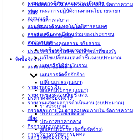
เทศบาล
รายงานการติดตามและประเมินผลฯ
ตรวจสอบภายใน การควบคุมภายใน จัดการความ
รายงานผลการปฏิบัติงานตามนโยบายนายก
เสี่ยง
เทศมนตรี
กิจการสภาเทศบาล
สายตรง
แผนพัฒนาด้านเทคโนโลยีสารสนเทศ
การบริหารทรัพยากรบุคคล
นายก
การส่งเสริมการมีส่วนร่วมของประชาชน
การป้องกันการทุจริต
ประวัติ
งบประมาณ
การเสริมสร้างคุณธรรม จริยธรรม
เทศบาล
การโอนเงินงบประมาณ
ประมวลจริยธรรมสำหรับเจ้าหน้าที่ของรัฐ
ผู้บริหาร
แก้ไขเปลี่ยนแปลงคำชี้แจงงบประมาณ
จัดซื้อจัดจ้าง
และ
แผนการใช้จ่ายงินรวม
แผนการจัดซื้อจัดจ้าง
หัวหน้า
แผนการจัดซื้อจัดจ้าง
ส่วน
เปลี่ยนแปลง (แผนฯ)
ราชการ
รายงานการเงิน
ยกเลิกประกาศ (แผนฯ)
สภา
รายงานของผู้สอบบัญชี สตง.
ประกาศจัดซื้อจัดจ้าง
เทศบาล
รายงานแสดงผลการดำเนินงาน (งบประมาณ)
ร่างประกาศ
ตรวจสอบภายใน การควบคุมภายใน จัดการความ
สงวนลิขสิทธิ์ © 2563 เทศบาลเมืองอ่างศิลา จังหวัดชลบุรี |
ประกาศจัดซื้อจัดจ้าง
angsilacity.go.th | Powered by
Buuscript
เสี่ยง
ประกาศราคากลาง
กิจการสภาเทศบาล
‹
›
×
ยกเลิกประกาศ (จัดซื้อจัดจ้าง)
การบริหารทรัพยากรบุคคล
ผลการจัดซื้อจัดจ้าง