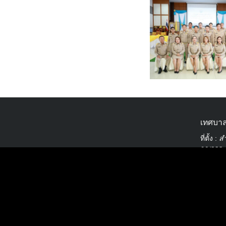
เทศบาล
ที่ตั้ง :
สำ
90/338 ม
ติดต่อ :
สงวนลิ