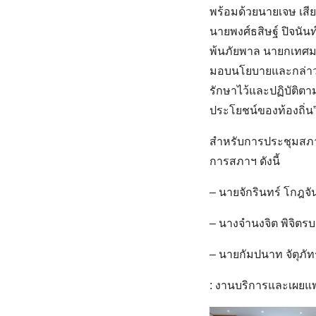
พร้อมด้วยนายเจษ เสีย
นายพงศ์ธสิษฐ์ ปิจนัน
พ้นภัยพาล นายกเทศมน
มอบนโยบายและกล่าวเ
รักษาไว้และปฏิบัติตาม
ประโยชน์ของท้องถิ่น
สำหรับการประชุมสภาเ
การสภาฯ ดังนี้
– นายจักรินทร์ โกฎจ
– นางจำนงจิต พิจิต
– นายกัมปนาท จัตุภั
: งานบริการและเผยแ