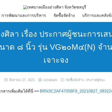
การพัฒนาและการบริหาร
จัดซื้อจัดจ้าง
บริการและคลังข้
งศิลา เรื่อง ประกาศผู้ชนะการเส
ขนาด ๘ นิ้ว รุ่น VG๒๐M๔(N) จำน
เจาะจง
สิงหาคม 27, 2021
vichakarn
จัดซื้อจัดจ้าง
,
ประกาศผู้ชนะ
ารเพิ่มเติมได้ที่นี่ >>
BRN3C2AF47058F9_20210827_083224