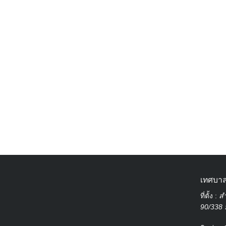
เทศบาล
ที่ตั้ง :
สำ
90/338 ม