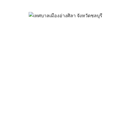
่นที่ 48 ฝึกอาชีพฟรี 9 หลักสูตร 
ขาดแคลนทุนทรัพย์
มีนาคม 31, 2025
vichakarn
ข่าวสารน่ารู้