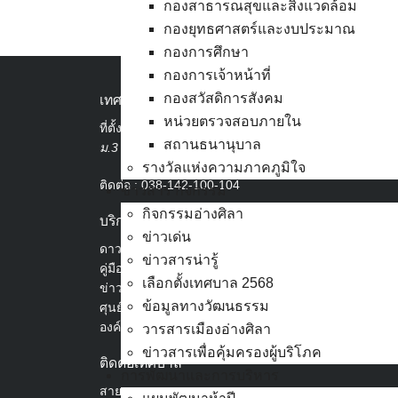
กองสาธารณสุขและสิ่งแวดล้อม
กองยุทธศาสตร์และงบประมาณ
กองการศึกษา
กองการเจ้าหน้าที่
กองสวัสดิการสังคม
เทศบาลเมืองอ่างศิลา
หน่วยตรวจสอบภายใน
ที่ตั้ง :
สำนักงานเทศบาลเมืองอ่างศิลา 90/338
สถานธนานุบาล
ม.3 ต.เสม็ด อ.เมือง จ.ชลบุรี 20000
รางวัลแห่งความภาคภูมิใจ
ติดต่อ :
038-142-100-104
ข่าวสาร กิจกรรม
กิจกรรมอ่างศิลา
บริการประชาชน
ข่าวเด่น
ดาวน์โหลดแบบฟอร์ม, เอกสาร
ข่าวสารน่ารู้
คู่มือสำหรับประชาชน/คู่มือการปฏิบัติงาน
เลือกตั้งเทศบาล 2568
ข่าวสารน่ารู้
ข้อมูลทางวัฒนธรรม
ศุนย์ข้อมูลข่าวสารอิเล็กทรอนิกส์
องค์ความรู้ (Knowledge Management)
วารสารเมืองอ่างศิลา
ข่าวสารเพื่อคุ้มครองผู้บริโภค
ติดต่อเทศบาล
การพัฒนาและการบริหาร
สายตรงนายก