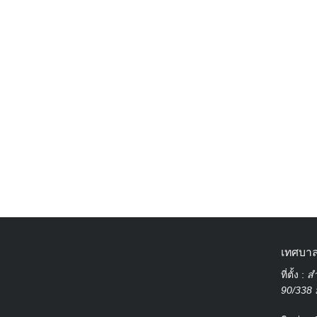
เทศบาล
ที่ตั้ง :
สำ
90/338 ม