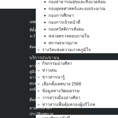
กองสาธารณสุขและสิ่งแวดล้อม
กองยุทธศาสตร์และงบประมาณ
กองการศึกษา
เทศบาลเมืองอ่างศิลา
กองการเจ้าหน้าที่
กองสวัสดิการสังคม
ที่ตั้ง :
สำนักงานเทศบาลเมืองอ่างศิลา 90/338
ม.3 ต.เสม็ด อ.เมือง จ.ชลบุรี 20000
หน่วยตรวจสอบภายใน
สถานธนานุบาล
ติดต่อ :
038-142-100-104
รางวัลแห่งความภาคภูมิใจ
ข่าวสาร กิจกรรม
บริการประชาชน
กิจกรรมอ่างศิลา
ดาวน์โหลดแบบฟอร์ม, เอกสาร
ข่าวเด่น
คู่มือสำหรับประชาชน/คู่มือการปฏิบัติงาน
ข่าวสารน่ารู้
ข่าวสารน่ารู้
ศุนย์ข้อมูลข่าวสารอิเล็กทรอนิกส์
เลือกตั้งเทศบาล 2568
องค์ความรู้ (Knowledge Management)
ข้อมูลทางวัฒนธรรม
วารสารเมืองอ่างศิลา
ติดต่อเทศบาล
ข่าวสารเพื่อคุ้มครองผู้บริโภค
สายตรงนายก
การพัฒนาและการบริหาร
ประวัติเทศบาล