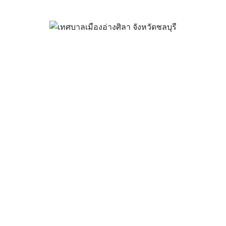
ิลา เรื่อง ประกาศผู้ชนะการเสน
วน ๑๖ รายการ โดยวิธีเฉพาะเจ
สิงหาคม 27, 2021
vichakarn
จัดซื้อจัดจ้าง
,
ประกาศผู้ชนะ
ารเพิ่มเติมได้ที่นี่ >>
BRN3C2AF47058F9_20210827_082959