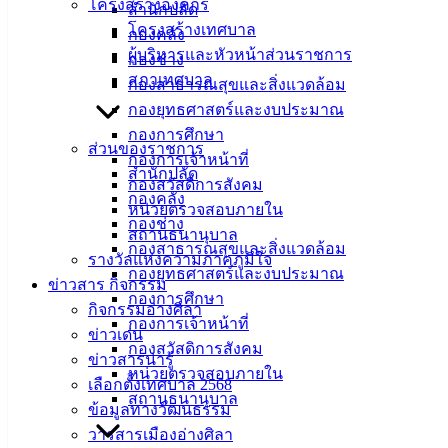
ศิลา
โครงสร้างองค์กร
สำนักปลัด
โครงสร้างเทศบาล
กองคลัง
ผู้บริหารและหัวหน้าส่วนราชการ
ที่ตั้ง :
กองช่าง
สภาเทศบาล
สำนักงาน
กองสาธารณสุขและสิ่งแวดล้อม
เทศบาลเมือง
กองยุทธศาสตร์และงบประมาณ
อ่างศิลา 90/338
กองการศึกษา
ส่วนของราชการ
ม.3 ต.เสม็ด
กองการเจ้าหน้าที่
สำนักปลัด
อ.เมือง จ.ชลบุรี
กองสวัสดิการสังคม
กองคลัง
20000
หน่วยตรวจสอบภายใน
กองช่าง
สถานธนานุบาล
ติดต่อ :
038-
กองสาธารณสุขและสิ่งแวดล้อม
รางวัลแห่งความภาคภูมิใจ
142-100-104
กองยุทธศาสตร์และงบประมาณ
ข่าวสาร กิจกรรม
กองการศึกษา
บริการ
กิจกรรมอ่างศิลา
กองการเจ้าหน้าที่
ข่าวเด่น
ประชาชน
กองสวัสดิการสังคม
ข่าวสารน่ารู้
หน่วยตรวจสอบภายใน
เลือกตั้งเทศบาล 2568
สถานธนานุบาล
ดาวน์โหลด
ข้อมูลทางวัฒนธรรม
แบบ
วารสารเมืองอ่างศิลา