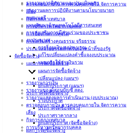
รายงานการติดตามและประเมินผลฯ
ตรวจสอบภายใน การควบคุมภายใน จัดการความ
ติดต่อ
รายงานผลการปฏิบัติงานตามนโยบายนายก
เสี่ยง
เทศบาล
เทศมนตรี
กิจการสภาเทศบาล
แผนพัฒนาด้านเทคโนโลยีสารสนเทศ
การบริหารทรัพยากรบุคคล
การส่งเสริมการมีส่วนร่วมของประชาชน
สายตรง
การป้องกันการทุจริต
งบประมาณ
นายก
การเสริมสร้างคุณธรรม จริยธรรม
การโอนเงินงบประมาณ
ประวัติ
ประมวลจริยธรรมสำหรับเจ้าหน้าที่ของรัฐ
แก้ไขเปลี่ยนแปลงคำชี้แจงงบประมาณ
เทศบาล
จัดซื้อจัดจ้าง
แผนการใช้จ่ายงินรวม
ผู้บริหาร
แผนการจัดซื้อจัดจ้าง
และ
แผนการจัดซื้อจัดจ้าง
หัวหน้า
เปลี่ยนแปลง (แผนฯ)
รายงานการเงิน
ส่วน
ยกเลิกประกาศ (แผนฯ)
รายงานของผู้สอบบัญชี สตง.
ราชการ
ประกาศจัดซื้อจัดจ้าง
รายงานแสดงผลการดำเนินงาน (งบประมาณ)
สภา
ร่างประกาศ
ตรวจสอบภายใน การควบคุมภายใน จัดการความ
เทศบาล
ประกาศจัดซื้อจัดจ้าง
เสี่ยง
ประกาศราคากลาง
สงวนลิขสิทธิ์ © 2563 เทศบาลเมืองอ่างศิลา จังหวัดชลบุรี |
กิจการสภาเทศบาล
ยกเลิกประกาศ (จัดซื้อจัดจ้าง)
angsilacity.go.th | Powered by
Buuscript
การบริหารทรัพยากรบุคคล
ผลการจัดซื้อจัดจ้าง