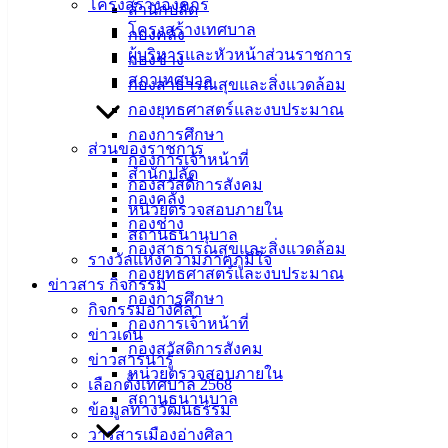
โครงสร้างองค์กร
สำนักปลัด
ที่ตั้ง :
โครงสร้างเทศบาล
กองคลัง
สำนักงาน
ผู้บริหารและหัวหน้าส่วนราชการ
กองช่าง
เทศบาลเมือง
สภาเทศบาล
กองสาธารณสุขและสิ่งแวดล้อม
อ่างศิลา 90/338
กองยุทธศาสตร์และงบประมาณ
ม.3 ต.เสม็ด
กองการศึกษา
อ.เมือง จ.ชลบุรี
ส่วนของราชการ
กองการเจ้าหน้าที่
20000
สำนักปลัด
กองสวัสดิการสังคม
กองคลัง
ติดต่อ :
038-
หน่วยตรวจสอบภายใน
กองช่าง
142-100-104
สถานธนานุบาล
กองสาธารณสุขและสิ่งแวดล้อม
รางวัลแห่งความภาคภูมิใจ
บริการ
กองยุทธศาสตร์และงบประมาณ
ข่าวสาร กิจกรรม
กองการศึกษา
ประชาชน
กิจกรรมอ่างศิลา
กองการเจ้าหน้าที่
ข่าวเด่น
กองสวัสดิการสังคม
ข่าวสารน่ารู้
ดาวน์โหลด
หน่วยตรวจสอบภายใน
เลือกตั้งเทศบาล 2568
แบบ
สถานธนานุบาล
ข้อมูลทางวัฒนธรรม
ฟอร์ม,
วารสารเมืองอ่างศิลา
เอกสาร