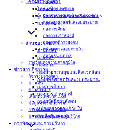
โครงสร้างองค์กร
กองคลัง
ศิลา
โครงสร้างเทศบาล
กองช่าง
ผู้บริหารและหัวหน้าส่วนราชการ
กองสาธารณสุขและสิ่งแวดล้อม
กองยุทธศาสตร์และงบประมาณ
สภาเทศบาล
ที่ตั้ง :
กองการศึกษา
สำนักงาน
กองการเจ้าหน้าที่
เทศบาลเมือง
กองสวัสดิการสังคม
ส่วนของราชการ
อ่างศิลา 90/338
หน่วยตรวจสอบภายใน
สำนักปลัด
ม.3 ต.เสม็ด
สถานธนานุบาล
กองคลัง
อ.เมือง จ.ชลบุรี
รางวัลแห่งความภาคภูมิใจ
กองช่าง
20000
ข่าวสาร กิจกรรม
กองสาธารณสุขและสิ่งแวดล้อม
กิจกรรมอ่างศิลา
ติดต่อ :
038-
กองยุทธศาสตร์และงบประมาณ
ข่าวเด่น
142-100-104
กองการศึกษา
ข่าวสารน่ารู้
กองการเจ้าหน้าที่
เลือกตั้งเทศบาล 2568
บริการ
กองสวัสดิการสังคม
ข้อมูลทางวัฒนธรรม
หน่วยตรวจสอบภายใน
ประชาชน
วารสารเมืองอ่างศิลา
สถานธนานุบาล
ข่าวสารเพื่อคุ้มครองผู้บริโภค
การพัฒนาและการบริหาร
ดาวน์โหลด