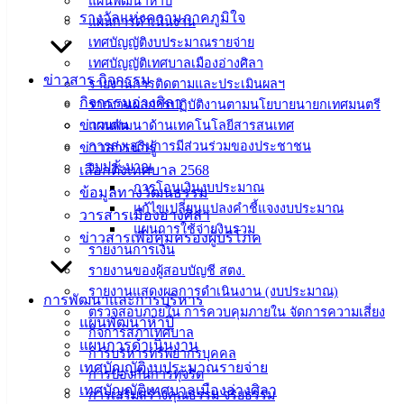
แผนพัฒนาห้าปี
แบบ
รางวัลแห่งความภาคภูมิใจ
แผนการดำเนินงาน
ฟอร์ม,
เทศบัญญัติงบประมาณรายจ่าย
เอกสาร
เทศบัญญัติเทศบาลเมืองอ่างศิลา
ข่าวสาร กิจกรรม
คู่มือ
รายงานการติดตามและประเมินผลฯ
กิจกรรมอ่างศิลา
สำหรับ
รายงานผลการปฏิบัติงานตามนโยบายนายกเทศมนตรี
ข่าวเด่น
ประชาชน/
แผนพัฒนาด้านเทคโนโลยีสารสนเทศ
การส่งเสริมการมีส่วนร่วมของประชาชน
ข่าวสารน่ารู้
คู่มือการ
งบประมาณ
เลือกตั้งเทศบาล 2568
ปฏิบัติ
การโอนเงินงบประมาณ
ข้อมูลทางวัฒนธรรม
งาน
แก้ไขเปลี่ยนแปลงคำชี้แจงงบประมาณ
วารสารเมืองอ่างศิลา
ข่าวสาร
แผนการใช้จ่ายงินรวม
ข่าวสารเพื่อคุ้มครองผู้บริโภค
น่ารู้
รายงานการเงิน
ศุนย์
รายงานของผู้สอบบัญชี สตง.
ข้อมูล
รายงานแสดงผลการดำเนินงาน (งบประมาณ)
การพัฒนาและการบริหาร
ข่าวสาร
ตรวจสอบภายใน การควบคุมภายใน จัดการความเสี่ยง
แผนพัฒนาห้าปี
อิเล็กทรอนิกส์
กิจการสภาเทศบาล
แผนการดำเนินงาน
องค์
การบริหารทรัพยากรบุคคล
เทศบัญญัติงบประมาณรายจ่าย
ความรู้
การป้องกันการทุจริต
เทศบัญญัติเทศบาลเมืองอ่างศิลา
(Knowledge
การเสริมสร้างคุณธรรม จริยธรรม