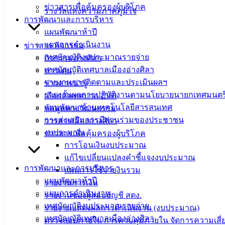
ข่าวสารเพื่อคุ้มครองผู้บริโภค
รางวัลแห่งความภาคภูมิใจ
ที่ตั้ง :
สำนักงานเทศบาลเมืองอ่างศิลา 90/338 ม.3
การพัฒนาและการบริหาร
ต.เสม็ด อ.เมือง จ.ชลบุรี 20000
แผนพัฒนาห้าปี
แผนการดำเนินงาน
ข่าวสาร กิจกรรม
ติดต่อ :
038-142-100-104
เทศบัญญัติงบประมาณรายจ่าย
กิจกรรมอ่างศิลา
เทศบัญญัติเทศบาลเมืองอ่างศิลา
ข่าวเด่น
บริการประชาชน
รายงานการติดตามและประเมินผลฯ
ข่าวสารน่ารู้
รายงานผลการปฏิบัติงานตามนโยบายนายกเทศมนตร
เลือกตั้งเทศบาล 2568
ดาวน์โหลดแบบฟอร์ม, เอกสาร
แผนพัฒนาด้านเทคโนโลยีสารสนเทศ
ข้อมูลทางวัฒนธรรม
คู่มือสำหรับประชาชน/คู่มือการปฏิบัติงาน
การส่งเสริมการมีส่วนร่วมของประชาชน
วารสารเมืองอ่างศิลา
ข่าวสารน่ารู้
งบประมาณ
ข่าวสารเพื่อคุ้มครองผู้บริโภค
ศุนย์ข้อมูลข่าวสารอิเล็กทรอนิกส์
การโอนเงินงบประมาณ
องค์ความรู้ (Knowledge Management)
แก้ไขเปลี่ยนแปลงคำชี้แจงงบประมาณ
การพัฒนาและการบริหาร
แผนการใช้จ่ายงินรวม
ติดต่อเทศบาล
แผนพัฒนาห้าปี
รายงานการเงิน
แผนการดำเนินงาน
รายงานของผู้สอบบัญชี สตง.
เทศบัญญัติงบประมาณรายจ่าย
สายตรงนายก
รายงานแสดงผลการดำเนินงาน (งบประมาณ)
เทศบัญญัติเทศบาลเมืองอ่างศิลา
ประวัติเทศบาล
ตรวจสอบภายใน การควบคุมภายใน จัดการความเสี่