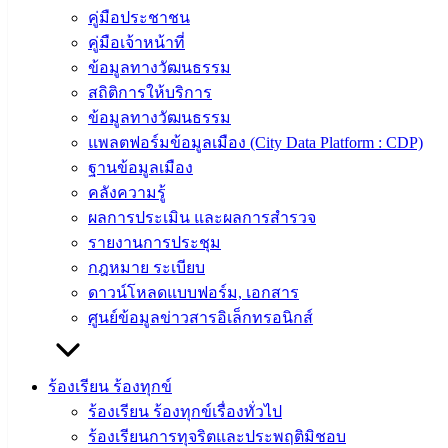
ปฏิบัติ
คู่มือประชาชน
งาน
คู่มือเจ้าหน้าที่
ข่าวสาร
ข้อมูลทางวัฒนธรรม
น่ารู้
สถิติการให้บริการ
ศุนย์
ข้อมูลทางวัฒนธรรม
ข้อมูล
แพลตฟอร์มข้อมูลเมือง (City Data Platform : CDP)
ข่าวสาร
ฐานข้อมูลเมือง
อิเล็กทรอนิกส์
คลังความรู้
องค์
ผลการประเมิน และผลการสำรวจ
ความรู้
รายงานการประชุม
(Knowledge
กฎหมาย ระเบียบ
Management)
ดาวน์โหลดแบบฟอร์ม, เอกสาร
ศูนย์ข้อมูลข่าวสารอิเล็กทรอนิกส์
ติดต่อ
เทศบาล
ร้องเรียน ร้องทุกข์
ร้องเรียน ร้องทุกข์เรื่องทั่วไป
สายตรง
ร้องเรียนการทุจริตและประพฤติมิชอบ
นายก