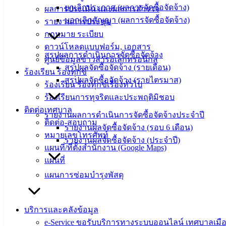
ยกเลิกประกาศ (ผลการจัดซื้อจัดจ้าง)
ผลการประเมิน และผลการสำรวจ
ม.3 ต.เสม็ด
บอกเลิกสัญญา (ผลการจัดซื้อจัดจ้าง)
รายงานการประชุม
อ.เมือง จ.ชลบุรี
20000
กฎหมาย ระเบียบ
ดาวน์โหลดแบบฟอร์ม, เอกสาร
ติดต่อ :
038-
สรุปผลการดำเนินการจัดซื้อจัดจ้าง
ศูนย์ข้อมูลข่าวสารอิเล็กทรอนิกส์
142-100-104
สรุปผลจัดซื้อจัดจ้าง (รายเดือน)
ร้องเรียน ร้องทุกข์
สรุปผลจัดซื้อจัดจ้าง (รายไตรมาส)
ร้องเรียน ร้องทุกข์เรื่องทั่วไป
บริการ
ร้องเรียนการทุจริตและประพฤติมิชอบ
ประชาชน
ติดต่อเทศบาล
รายงานผลการดำเนินการจัดซื้อจัดจ้างประจำปี
ติดต่อ-สอบถาม
รายงานผลจัดซื้อจัดจ้าง (รอบ 6 เดือน)
ดาวน์โหลด
หมายเลขโทรศัพท์
รายงานผลจัดซื้อจัดจ้าง (ประจำปี)
แบบ
แผนที่/ที่ตั้งสำนักงาน (Google Maps)
ฟอร์ม,
แผนที่
เอกสาร
แผนการซ่อมบำรุงพัสดุ
คู่มือ
สำหรับ
ประชาชน/
บริการและคลังข้อมูล
คู่มือการ
e-Service ขอรับบริการทางระบบออนไลน์ เทศบาลเมือ