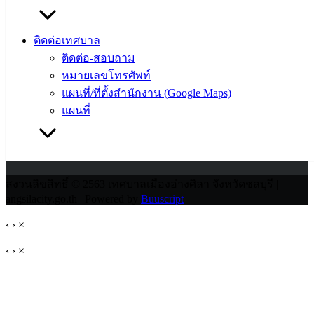
ประวัติ
เทศบาล
ติดต่อเทศบาล
ผู้บริหาร
ติดต่อ-สอบถาม
และ
หมายเลขโทรศัพท์
หัวหน้า
แผนที่/ที่ตั้งสำนักงาน (Google Maps)
ส่วน
แผนที่
ราชการ
สภา
เทศบาล
สงวนลิขสิทธิ์ © 2563 เทศบาลเมืองอ่างศิลา จังหวัดชลบุรี |
angsilacity.go.th | Powered by
Buuscript
‹
›
×
‹
›
×