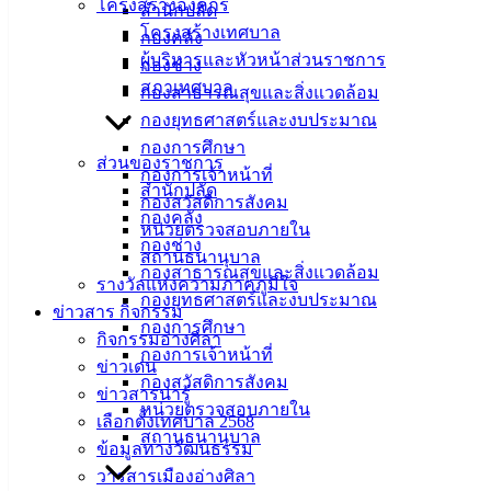
โครงสร้างองค์กร
สำนักปลัด
ศิลา
โครงสร้างเทศบาล
กองคลัง
ผู้บริหารและหัวหน้าส่วนราชการ
กองช่าง
ที่ตั้ง :
สภาเทศบาล
กองสาธารณสุขและสิ่งแวดล้อม
สำนักงาน
กองยุทธศาสตร์และงบประมาณ
เทศบาลเมือง
กองการศึกษา
ส่วนของราชการ
อ่างศิลา 90/338
กองการเจ้าหน้าที่
สำนักปลัด
ม.3 ต.เสม็ด
กองสวัสดิการสังคม
กองคลัง
อ.เมือง จ.ชลบุรี
หน่วยตรวจสอบภายใน
20000
กองช่าง
สถานธนานุบาล
กองสาธารณสุขและสิ่งแวดล้อม
ติดต่อ :
038-
รางวัลแห่งความภาคภูมิใจ
กองยุทธศาสตร์และงบประมาณ
142-100-104
ข่าวสาร กิจกรรม
กองการศึกษา
กิจกรรมอ่างศิลา
กองการเจ้าหน้าที่
บริการ
ข่าวเด่น
กองสวัสดิการสังคม
ข่าวสารน่ารู้
ประชาชน
หน่วยตรวจสอบภายใน
เลือกตั้งเทศบาล 2568
สถานธนานุบาล
ข้อมูลทางวัฒนธรรม
ดาวน์โหลด
วารสารเมืองอ่างศิลา
แบบ