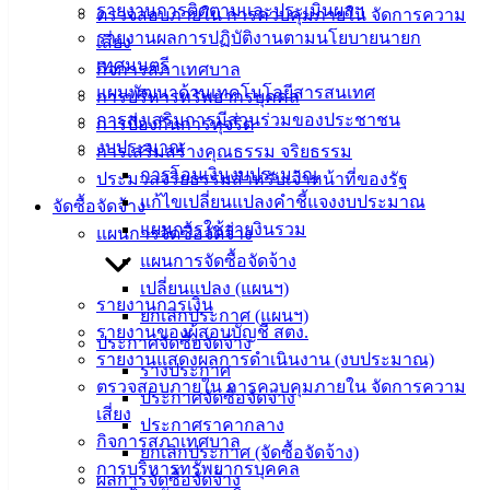
รายงานการติดตามและประเมินผลฯ
ตรวจสอบภายใน การควบคุมภายใน จัดการความ
ติดต่อ
รายงานผลการปฏิบัติงานตามนโยบายนายก
เสี่ยง
เทศมนตรี
กิจการสภาเทศบาล
เทศบาล
แผนพัฒนาด้านเทคโนโลยีสารสนเทศ
การบริหารทรัพยากรบุคคล
การส่งเสริมการมีส่วนร่วมของประชาชน
การป้องกันการทุจริต
สายตรง
งบประมาณ
การเสริมสร้างคุณธรรม จริยธรรม
นายก
การโอนเงินงบประมาณ
ประมวลจริยธรรมสำหรับเจ้าหน้าที่ของรัฐ
ประวัติ
แก้ไขเปลี่ยนแปลงคำชี้แจงงบประมาณ
จัดซื้อจัดจ้าง
เทศบาล
แผนการใช้จ่ายงินรวม
แผนการจัดซื้อจัดจ้าง
ผู้บริหาร
แผนการจัดซื้อจัดจ้าง
และ
เปลี่ยนแปลง (แผนฯ)
หัวหน้า
รายงานการเงิน
ยกเลิกประกาศ (แผนฯ)
ส่วน
รายงานของผู้สอบบัญชี สตง.
ประกาศจัดซื้อจัดจ้าง
ราชการ
รายงานแสดงผลการดำเนินงาน (งบประมาณ)
ร่างประกาศ
สภา
ตรวจสอบภายใน การควบคุมภายใน จัดการความ
ประกาศจัดซื้อจัดจ้าง
เทศบาล
เสี่ยง
ประกาศราคากลาง
กิจการสภาเทศบาล
ยกเลิกประกาศ (จัดซื้อจัดจ้าง)
สงวนลิขสิทธิ์ © 2563 เทศบาลเมืองอ่างศิลา จังหวัดชลบุรี |
การบริหารทรัพยากรบุคคล
ผลการจัดซื้อจัดจ้าง
angsilacity.go.th | Powered by
Buuscript