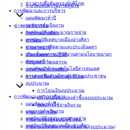
ข่าวสารเพื่อคุ้มครองผู้บริโภค
รางวัลแห่งความภาคภูมิใจ
ฟอร์ม,
การพัฒนาและการบริหาร
เอกสาร
แผนพัฒนาห้าปี
คู่มือ
แผนการดำเนินงาน
ข่าวสาร กิจกรรม
สำหรับ
เทศบัญญัติงบประมาณรายจ่าย
กิจกรรมอ่างศิลา
ประชาชน/
เทศบัญญัติเทศบาลเมืองอ่างศิลา
ข่าวเด่น
คู่มือการ
รายงานการติดตามและประเมินผลฯ
ข่าวสารน่ารู้
ปฏิบัติ
รายงานผลการปฏิบัติงานตามนโยบายนายก
เลือกตั้งเทศบาล 2568
งาน
เทศมนตรี
ข้อมูลทางวัฒนธรรม
ข่าวสาร
แผนพัฒนาด้านเทคโนโลยีสารสนเทศ
วารสารเมืองอ่างศิลา
น่ารู้
การส่งเสริมการมีส่วนร่วมของประชาชน
ข่าวสารเพื่อคุ้มครองผู้บริโภค
ศุนย์
งบประมาณ
ข้อมูล
การโอนเงินงบประมาณ
ข่าวสาร
การพัฒนาและการบริหาร
แก้ไขเปลี่ยนแปลงคำชี้แจงงบประมาณ
อิเล็กทรอนิกส์
แผนพัฒนาห้าปี
แผนการใช้จ่ายงินรวม
องค์
แผนการดำเนินงาน
รายงานการเงิน
ความรู้
เทศบัญญัติงบประมาณรายจ่าย
รายงานของผู้สอบบัญชี สตง.
(Knowledge
เทศบัญญัติเทศบาลเมืองอ่างศิลา
Management)
รายงานแสดงผลการดำเนินงาน (งบประมาณ)