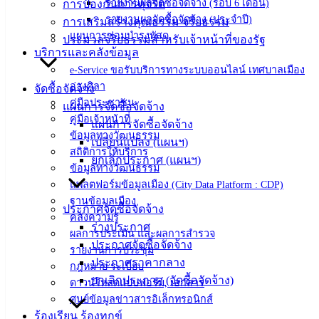
อิเล็กทรอนิกส์
รายงานผลจัดซื้อจัดจ้าง (รอบ 6 เดือน)
การป้องกันการทุจริต
องค์
รายงานผลจัดซื้อจัดจ้าง (ประจำปี)
การเสริมสร้างคุณธรรม จริยธรรม
แผนการซ่อมบำรุงพัสดุ
ความรู้
ประมวลจริยธรรมสำหรับเจ้าหน้าที่ของรัฐ
(Knowledge
บริการและคลังข้อมูล
Management)
e-Service ขอรับบริการทางระบบออนไลน์ เทศบาลเมือง
อ่างศิลา
จัดซื้อจัดจ้าง
ติดต่อ
คู่มือประชาชน
แผนการจัดซื้อจัดจ้าง
คู่มือเจ้าหน้าที่
แผนการจัดซื้อจัดจ้าง
เทศบาล
ข้อมูลทางวัฒนธรรม
เปลี่ยนแปลง (แผนฯ)
สถิติการให้บริการ
ยกเลิกประกาศ (แผนฯ)
สายตรง
ข้อมูลทางวัฒนธรรม
แพลตฟอร์มข้อมูลเมือง (City Data Platform : CDP)
นายก
ฐานข้อมูลเมือง
ประวัติ
ประกาศจัดซื้อจัดจ้าง
คลังความรู้
เทศบาล
ร่างประกาศ
ผลการประเมิน และผลการสำรวจ
ผู้บริหาร
ประกาศจัดซื้อจัดจ้าง
รายงานการประชุม
และ
ประกาศราคากลาง
กฎหมาย ระเบียบ
หัวหน้า
ยกเลิกประกาศ (จัดซื้อจัดจ้าง)
ดาวน์โหลดแบบฟอร์ม, เอกสาร
ส่วน
ศูนย์ข้อมูลข่าวสารอิเล็กทรอนิกส์
ราชการ
ร้องเรียน ร้องทุกข์