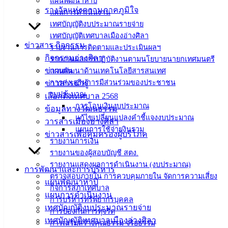
แผนพัฒนาห้าปี
รางวัลแห่งความภาคภูมิใจ
แผนการดำเนินงาน
เทศบาล
เทศบัญญัติงบประมาณรายจ่าย
เทศบัญญัติเทศบาลเมืองอ่างศิลา
เมืองอ่าง
ข่าวสาร กิจกรรม
รายงานการติดตามและประเมินผลฯ
กิจกรรมอ่างศิลา
ศิลา
รายงานผลการปฏิบัติงานตามนโยบายนายกเทศมนตรี
ข่าวเด่น
แผนพัฒนาด้านเทคโนโลยีสารสนเทศ
การส่งเสริมการมีส่วนร่วมของประชาชน
ข่าวสารน่ารู้
ที่ตั้ง :
งบประมาณ
เลือกตั้งเทศบาล 2568
สำนักงาน
การโอนเงินงบประมาณ
ข้อมูลทางวัฒนธรรม
เทศบาลเมือง
แก้ไขเปลี่ยนแปลงคำชี้แจงงบประมาณ
วารสารเมืองอ่างศิลา
อ่างศิลา 90/338
แผนการใช้จ่ายงินรวม
ข่าวสารเพื่อคุ้มครองผู้บริโภค
ม.3 ต.เสม็ด
รายงานการเงิน
อ.เมือง จ.ชลบุรี
รายงานของผู้สอบบัญชี สตง.
20000
รายงานแสดงผลการดำเนินงาน (งบประมาณ)
การพัฒนาและการบริหาร
ตรวจสอบภายใน การควบคุมภายใน จัดการความเสี่ยง
ติดต่อ :
038-
แผนพัฒนาห้าปี
กิจการสภาเทศบาล
142-100-104
แผนการดำเนินงาน
การบริหารทรัพยากรบุคคล
เทศบัญญัติงบประมาณรายจ่าย
การป้องกันการทุจริต
บริการ
เทศบัญญัติเทศบาลเมืองอ่างศิลา
การเสริมสร้างคุณธรรม จริยธรรม