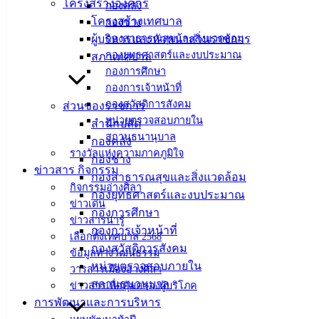
โครงสร้างองค์กร
กองคลัง
โครงสร้างเทศบาล
กองช่าง
ผู้บริหารและหัวหน้าส่วนราชการ
กองสาธารณสุขและสิ่งแวดล้อม
กองยุทธศาสตร์และงบประมาณ
สภาเทศบาล
กองการศึกษา
กองการเจ้าหน้าที่
กองสวัสดิการสังคม
ส่วนของราชการ
หน่วยตรวจสอบภายใน
สำนักปลัด
สถานธนานุบาล
กองคลัง
รางวัลแห่งความภาคภูมิใจ
กองช่าง
ข่าวสาร กิจกรรม
กองสาธารณสุขและสิ่งแวดล้อม
กิจกรรมอ่างศิลา
กองยุทธศาสตร์และงบประมาณ
ข่าวเด่น
กองการศึกษา
ข่าวสารน่ารู้
กองการเจ้าหน้าที่
เลือกตั้งเทศบาล 2568
กองสวัสดิการสังคม
ข้อมูลทางวัฒนธรรม
หน่วยตรวจสอบภายใน
วารสารเมืองอ่างศิลา
สถานธนานุบาล
ข่าวสารเพื่อคุ้มครองผู้บริโภค
ประกาศผู้ชนะ จ้างซ่อมคอมพิวเตอร์
ดาวน์โหลด
การพัฒนาและการบริหาร