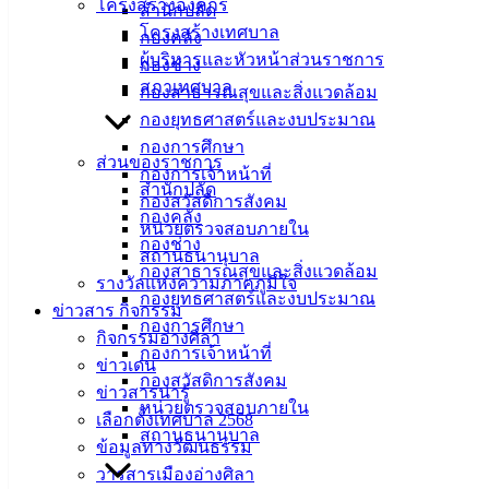
โครงสร้างองค์กร
สำนักปลัด
เผาในที่โล่ง เพื่อป้องกันปัญหาฝุ่นละออง ในการควบคุมและ
โครงสร้างเทศบาล
กองคลัง
ป้องกันปัญหาฝุ่น PM 2.5
ผู้บริหารและหัวหน้าส่วนราชการ
กองช่าง
สภาเทศบาล
กองสาธารณสุขและสิ่งแวดล้อม
# แหล่งกำเนิด / กิจกรรม ที่ก่อให้เกิดมลพิษอากาศ เช่น
กองยุทธศาสตร์และงบประมาณ
การเผาในที่โล่ง เช่น เผาขยะ เผาหญ้า เศษวัสดุต่างๆ และไฟป่า
กองการศึกษา
ส่วนของราชการ
กองการเจ้าหน้าที่
ผู้ใดกระทำก่อให้เกิดเหตุรำคาญ ต้องระวางโทษจำคุกไม่เกิน
สำนักปลัด
กองสวัสดิการสังคม
สามเดือน หรือปรับไม่เกินสองหมื่นห้าพันบาท หรือทั้งจำทั้งปรับ
กองคลัง
หน่วยตรวจสอบภายใน
กองช่าง
สถานธนานุบาล
กองสาธารณสุขและสิ่งแวดล้อม
ผู้ใดพบเห็นสามารถแจ้งได้ที่ ฝ่ายบริหารงานสาธารณสุข
รางวัลแห่งความภาคภูมิใจ
กองยุทธศาสตร์และงบประมาณ
ข่าวสาร กิจกรรม
กองสาธารณสุขและสิ่งแวดล้อม เทศบาลเมืองอ่างศิลา โทร 09
กองการศึกษา
กิจกรรมอ่างศิลา
0908 8282
กองการเจ้าหน้าที่
ข่าวเด่น
กองสวัสดิการสังคม
ข่าวสารน่ารู้
หน่วยตรวจสอบภายใน
เลือกตั้งเทศบาล 2568
สถานธนานุบาล
ข้อมูลทางวัฒนธรรม
เทศบาล
วารสารเมืองอ่างศิลา