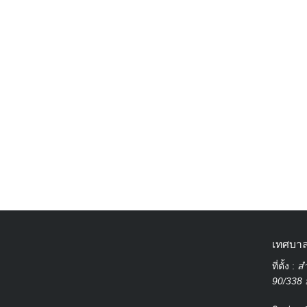
เทศบาล
ที่ตั้ง :
สำ
90/338 ม