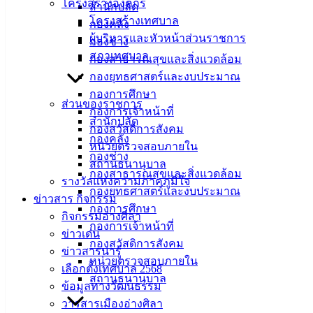
เมืองอ่าง
โครงสร้างองค์กร
สำนักปลัด
โครงสร้างเทศบาล
กองคลัง
ศิลา
ผู้บริหารและหัวหน้าส่วนราชการ
กองช่าง
สภาเทศบาล
กองสาธารณสุขและสิ่งแวดล้อม
ที่ตั้ง :
กองยุทธศาสตร์และงบประมาณ
สำนักงาน
กองการศึกษา
เทศบาลเมือง
ส่วนของราชการ
กองการเจ้าหน้าที่
อ่างศิลา 90/338
สำนักปลัด
กองสวัสดิการสังคม
ม.3 ต.เสม็ด
กองคลัง
หน่วยตรวจสอบภายใน
อ.เมือง จ.ชลบุรี
กองช่าง
สถานธนานุบาล
20000
กองสาธารณสุขและสิ่งแวดล้อม
รางวัลแห่งความภาคภูมิใจ
กองยุทธศาสตร์และงบประมาณ
ติดต่อ :
038-
ข่าวสาร กิจกรรม
กองการศึกษา
142-100-104
กิจกรรมอ่างศิลา
กองการเจ้าหน้าที่
ข่าวเด่น
บริการ
กองสวัสดิการสังคม
ข่าวสารน่ารู้
หน่วยตรวจสอบภายใน
เลือกตั้งเทศบาล 2568
ประชาชน
สถานธนานุบาล
ข้อมูลทางวัฒนธรรม
วารสารเมืองอ่างศิลา
ดาวน์โหลด