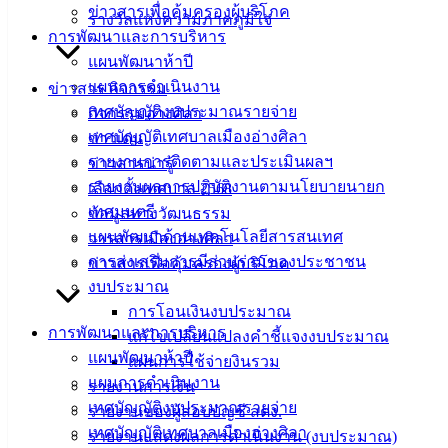
ข่าวสารเพื่อคุ้มครองผู้บริโภค
แบบ
รางวัลแห่งความภาคภูมิใจ
การพัฒนาและการบริหาร
ฟอร์ม,
แผนพัฒนาห้าปี
เอกสาร
แผนการดำเนินงาน
ข่าวสาร กิจกรรม
คู่มือ
เทศบัญญัติงบประมาณรายจ่าย
กิจกรรมอ่างศิลา
สำหรับ
เทศบัญญัติเทศบาลเมืองอ่างศิลา
ข่าวเด่น
ประชาชน/
รายงานการติดตามและประเมินผลฯ
ข่าวสารน่ารู้
คู่มือการ
รายงานผลการปฏิบัติงานตามนโยบายนายก
เลือกตั้งเทศบาล 2568
ปฏิบัติ
เทศมนตรี
ข้อมูลทางวัฒนธรรม
งาน
แผนพัฒนาด้านเทคโนโลยีสารสนเทศ
วารสารเมืองอ่างศิลา
ข่าวสาร
การส่งเสริมการมีส่วนร่วมของประชาชน
ข่าวสารเพื่อคุ้มครองผู้บริโภค
น่ารู้
งบประมาณ
ศุนย์
การโอนเงินงบประมาณ
ข้อมูล
การพัฒนาและการบริหาร
แก้ไขเปลี่ยนแปลงคำชี้แจงงบประมาณ
ข่าวสาร
แผนพัฒนาห้าปี
แผนการใช้จ่ายงินรวม
อิเล็กทรอนิกส์
แผนการดำเนินงาน
รายงานการเงิน
องค์
เทศบัญญัติงบประมาณรายจ่าย
รายงานของผู้สอบบัญชี สตง.
ความรู้
เทศบัญญัติเทศบาลเมืองอ่างศิลา
รายงานแสดงผลการดำเนินงาน (งบประมาณ)
(Knowledge