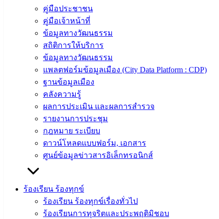
คู่มือประชาชน
ติดต่อ
คู่มือเจ้าหน้าที่
เทศบาล
ข้อมูลทางวัฒนธรรม
สถิติการให้บริการ
ข้อมูลทางวัฒนธรรม
สายตรง
แพลตฟอร์มข้อมูลเมือง (City Data Platform : CDP)
นายก
ฐานข้อมูลเมือง
ประวัติ
คลังความรู้
เทศบาล
ผลการประเมิน และผลการสำรวจ
ผู้บริหาร
รายงานการประชุม
และ
กฎหมาย ระเบียบ
หัวหน้า
ดาวน์โหลดแบบฟอร์ม, เอกสาร
ส่วน
ศูนย์ข้อมูลข่าวสารอิเล็กทรอนิกส์
ราชการ
สภา
เทศบาล
ร้องเรียน ร้องทุกข์
ร้องเรียน ร้องทุกข์เรื่องทั่วไป
สงวนลิขสิทธิ์ © 2563 เทศบาลเมืองอ่างศิลา จังหวัดชลบุรี |
angsilacity.go.th | Powered by
Buuscript
ร้องเรียนการทุจริตและประพฤติมิชอบ