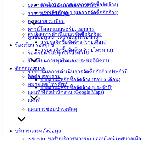
เทศบาลเมือง
ยกเลิกประกาศ (ผลการจัดซื้อจัดจ้าง)
ผลการประเมิน และผลการสำรวจ
อ่างศิลา 90/338
บอกเลิกสัญญา (ผลการจัดซื้อจัดจ้าง)
รายงานการประชุม
ม.3 ต.เสม็ด
กฎหมาย ระเบียบ
อ.เมือง จ.ชลบุรี
ดาวน์โหลดแบบฟอร์ม, เอกสาร
20000
สรุปผลการดำเนินการจัดซื้อจัดจ้าง
ศูนย์ข้อมูลข่าวสารอิเล็กทรอนิกส์
สรุปผลจัดซื้อจัดจ้าง (รายเดือน)
ติดต่อ :
038-
ร้องเรียน ร้องทุกข์
142-100-104
สรุปผลจัดซื้อจัดจ้าง (รายไตรมาส)
ร้องเรียน ร้องทุกข์เรื่องทั่วไป
ร้องเรียนการทุจริตและประพฤติมิชอบ
บริการ
ติดต่อเทศบาล
รายงานผลการดำเนินการจัดซื้อจัดจ้างประจำปี
ประชาชน
ติดต่อ-สอบถาม
รายงานผลจัดซื้อจัดจ้าง (รอบ 6 เดือน)
หมายเลขโทรศัพท์
รายงานผลจัดซื้อจัดจ้าง (ประจำปี)
แผนที่/ที่ตั้งสำนักงาน (Google Maps)
ดาวน์โหลด
แผนที่
แบบ
แผนการซ่อมบำรุงพัสดุ
ฟอร์ม,
เอกสาร
คู่มือ
บริการและคลังข้อมูล
สำหรับ
e-Service ขอรับบริการทางระบบออนไลน์ เทศบาลเมือ
ประชาชน/