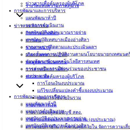
4. นางสาวปนัดดา มังกโรทัย ตำแหน่ง หัวหน้าฝ่ายพัฒนารายได้
ข่าวสารเพื่อคุ้มครองผู้บริโภค
รางวัลแห่งความภาคภูมิใจ
ย้ายมาจาก เทศบาลตำบลวังศาลา จังหวัดกาญจนบุรี
การพัฒนาและการบริหาร
แผนพัฒนาห้าปี
5. นางสาวรวีพลอย เดชอุดม ตำแหน่ง หัวหน้าฝ่ายแผนงานและ
แผนการดำเนินงาน
ข่าวสาร กิจกรรม
งบประมาณ ย้ายมาจาก เทศบาลตำบลเหมือง จังหวัดชลบุรี
เทศบัญญัติงบประมาณรายจ่าย
กิจกรรมอ่างศิลา
เทศบัญญัติเทศบาลเมืองอ่างศิลา
6. นางลลิภัทร โวเยโวดิน ตำแหน่ง หัวหน้าฝ่ายสรรหาและบรรจุ
ข่าวเด่น
รายงานการติดตามและประเมินผลฯ
แต่งตั้ง ย้ายมาจาก เทศบาลตำบลพระแท่น จังหวัดกาญจนบุรี
ข่าวสารน่ารู้
รายงานผลการปฏิบัติงานตามนโยบายนายกเทศมนตร
เลือกตั้งเทศบาล 2568
7. นายวิชัย ควรมูล ตำแหน่ง หัวหน้าฝ่ายส่งเสริมและพัฒนา
แผนพัฒนาด้านเทคโนโลยีสารสนเทศ
ข้อมูลทางวัฒนธรรม
บุคลากร ย้ายมาจาก เทศบาลตำบลบวกค้าง จังหวัดเชียงใหม่
การส่งเสริมการมีส่วนร่วมของประชาชน
วารสารเมืองอ่างศิลา
งบประมาณ
ข่าวสารเพื่อคุ้มครองผู้บริโภค
8. นางสราญ นิรันรัตน์ ตำแหน่ง พยาบาลวิชาชีพ ย้ายมาจาก
การโอนเงินงบประมาณ
องค์การบริหารส่วนจังหวัดชลบุรี
แก้ไขเปลี่ยนแปลงคำชี้แจงงบประมาณ
การพัฒนาและการบริหาร
9. นายพงศกร มะลิซ้อน ตำแหน่ง หัวหน้าฝ่ายการโยธา ย้ายมา
แผนการใช้จ่ายงินรวม
แผนพัฒนาห้าปี
จาก เทศบาลเมืองอ่างศิลา จังหวัดชลบุรี
รายงานการเงิน
แผนการดำเนินงาน
รายงานของผู้สอบบัญชี สตง.
เทศบัญญัติงบประมาณรายจ่าย
รายงานแสดงผลการดำเนินงาน (งบประมาณ)
เทศบัญญัติเทศบาลเมืองอ่างศิลา
ตรวจสอบภายใน การควบคุมภายใน จัดการความเสี่