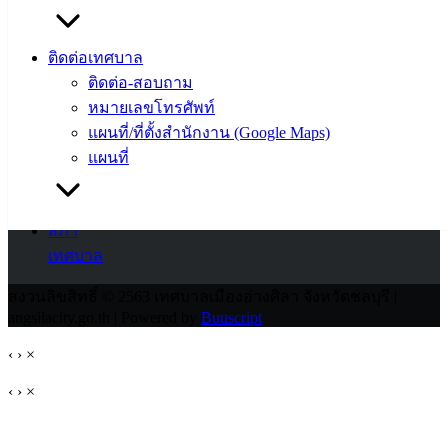
สายตรง
นายก
ประวัติ
ติดต่อเทศบาล
เทศบาล
ติดต่อ-สอบถาม
ผู้บริหาร
หมายเลขโทรศัพท์
และ
แผนที่/ที่ตั้งสำนักงาน (Google Maps)
หัวหน้า
แผนที่
ส่วน
ราชการ
สภา
เทศบาล
สงวนลิขสิทธิ์ © 2563 เทศบาลเมืองอ่างศิลา จังหวัดชลบุรี |
angsilacity.go.th | Powered by
Buuscript
‹
›
×
‹
›
×