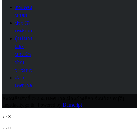
สายตรง
นายก
ประวัติ
เทศบาล
ผู้บริหาร
และ
หัวหน้า
ส่วน
ราชการ
สภา
เทศบาล
สงวนลิขสิทธิ์ © 2563 เทศบาลเมืองอ่างศิลา จังหวัดชลบุรี |
angsilacity.go.th | Powered by
Buuscript
‹
›
×
‹
›
×