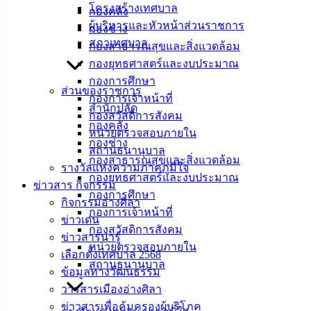
กิจกรรมกระชับความสัมพันธ์สร้างความสามัคคีในเทศกาลปี
โครงสร้างเทศบาล
กองคลัง
ใหม่ 2568 โดยร่วมกันทำอาหาร และแจกจ่ายอาหารเพื่อทาน
ผู้บริหารและหัวหน้าส่วนราชการ
กองช่าง
อาหารมื้อเที่ยงร่วมกันภายในอาคารอเนกประสงค์เทศบาลเมือง
สภาเทศบาล
กองสาธารณสุขและสิ่งแวดล้อม
อ่างศิลา (วัดอ่างศิลา) นอกจากนี้ยังร่วมกันนำของขวัญปีใหม่มา
กองยุทธศาสตร์และงบประมาณ
จับฉลากสร้างความสนุกสนานและความประทับใจให้แก่กัน
กองการศึกษา
หลังจากได้ร่วมกิจกรรมการอบรม การเรียนรู้ส่งเสริมสุขภาพ
ส่วนของราชการ
กองการเจ้าหน้าที่
ร่างกายและจิตใจ
การพัฒนาคุณภาพชีวิต มาตลอดระยะเวลา
สำนักปลัด
กองสวัสดิการสังคม
หลายเดือน โดยปัจจุบันอยู่ระหว่างการเรียนการสอนในภาค
กองคลัง
หน่วยตรวจสอบภายใน
เรียนที่ 2
กองช่าง
สถานธนานุบาล
กองสาธารณสุขและสิ่งแวดล้อม
รางวัลแห่งความภาคภูมิใจ
กองยุทธศาสตร์และงบประมาณ
ข่าวสาร กิจกรรม
กองการศึกษา
เทศบาล
กิจกรรมอ่างศิลา
กองการเจ้าหน้าที่
ข่าวเด่น
เมืองอ่าง
กองสวัสดิการสังคม
ข่าวสารน่ารู้
หน่วยตรวจสอบภายใน
ศิลา
เลือกตั้งเทศบาล 2568
สถานธนานุบาล
ข้อมูลทางวัฒนธรรม
วารสารเมืองอ่างศิลา
ที่ตั้ง :
ข่าวสารเพื่อคุ้มครองผู้บริโภค
สำนักงาน