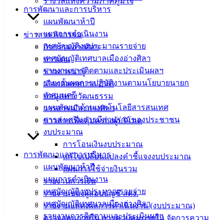
รางวัลแห่งความภาคภูมิใจ
การพัฒนาและการบริหาร
เทศบาลเมือง
แผนพัฒนาห้าปี
อ่างศิลา 90/338
แผนการดำเนินงาน
ม.3 ต.เสม็ด
ข่าวสาร กิจกรรม
เทศบัญญัติงบประมาณรายจ่าย
อ.เมือง จ.ชลบุรี
กิจกรรมอ่างศิลา
20000
เทศบัญญัติเทศบาลเมืองอ่างศิลา
ข่าวเด่น
รายงานการติดตามและประเมินผลฯ
ข่าวสารน่ารู้
ติดต่อ :
038-
รายงานผลการปฏิบัติงานตามนโยบายนายก
เลือกตั้งเทศบาล 2568
142-100-104
เทศมนตรี
ข้อมูลทางวัฒนธรรม
แผนพัฒนาด้านเทคโนโลยีสารสนเทศ
บริการ
วารสารเมืองอ่างศิลา
การส่งเสริมการมีส่วนร่วมของประชาชน
ข่าวสารเพื่อคุ้มครองผู้บริโภค
ประชาชน
งบประมาณ
การโอนเงินงบประมาณ
ดาวน์โหลด
การพัฒนาและการบริหาร
แก้ไขเปลี่ยนแปลงคำชี้แจงงบประมาณ
แบบ
แผนพัฒนาห้าปี
แผนการใช้จ่ายงินรวม
ฟอร์ม,
แผนการดำเนินงาน
รายงานการเงิน
เอกสาร
เทศบัญญัติงบประมาณรายจ่าย
รายงานของผู้สอบบัญชี สตง.
คู่มือ
เทศบัญญัติเทศบาลเมืองอ่างศิลา
รายงานแสดงผลการดำเนินงาน (งบประมาณ)
สำหรับ
รายงานการติดตามและประเมินผลฯ
ตรวจสอบภายใน การควบคุมภายใน จัดการความ