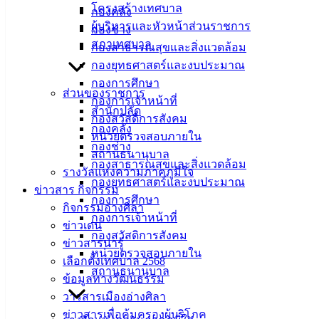
โครงสร้างเทศบาล
กองคลัง
เมืองอ่าง
ผู้บริหารและหัวหน้าส่วนราชการ
กองช่าง
สภาเทศบาล
กองสาธารณสุขและสิ่งแวดล้อม
ศิลา
กองยุทธศาสตร์และงบประมาณ
กองการศึกษา
ที่ตั้ง :
ส่วนของราชการ
กองการเจ้าหน้าที่
สำนักงาน
สำนักปลัด
กองสวัสดิการสังคม
เทศบาลเมือง
กองคลัง
หน่วยตรวจสอบภายใน
อ่างศิลา 90/338
กองช่าง
สถานธนานุบาล
ม.3 ต.เสม็ด
กองสาธารณสุขและสิ่งแวดล้อม
รางวัลแห่งความภาคภูมิใจ
อ.เมือง จ.ชลบุรี
กองยุทธศาสตร์และงบประมาณ
ข่าวสาร กิจกรรม
20000
กองการศึกษา
กิจกรรมอ่างศิลา
กองการเจ้าหน้าที่
ติดต่อ :
038-
ข่าวเด่น
142-100-104
กองสวัสดิการสังคม
ข่าวสารน่ารู้
หน่วยตรวจสอบภายใน
เลือกตั้งเทศบาล 2568
บริการ
สถานธนานุบาล
ข้อมูลทางวัฒนธรรม
ประชาชน
วารสารเมืองอ่างศิลา
ข่าวสารเพื่อคุ้มครองผู้บริโภค