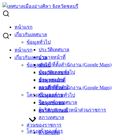
Skip
to
Search
content
for:
10 ธันวาคม วันรัฐธรรมนูญ
หน้าแรก
เกี่ยวกับเทศบาล
10 ธันวาคม วันรัฐธรรมนูญ
ข้อมูลทั่วไป
ประวัติเทศบาล
หน้าแรก
อำนาจหน้าที่
เกี่ยวกับเทศบาล
ธันวาคม 10, 2024
ธันวาคม 19, 2024
vichakarn
แผนที่/ที่ตั้งสำนักงาน (Google Maps)
ข้อมูลทั่วไป
ข่าวสารน่ารู้
ข้อมูลสภาพทั่วไป
ประวัติเทศบาล
วันรัฐธรรมนูญ วันที่ ๑๐ ธันวาคม ๒๕๖๗ “พระบาทสมเด็จพระ
ข้อมูลชุมชน
อำนาจหน้าที่
ปกเกล้าเจ้าอยู่หัวทรงพระราชทานรัฐธรรมนูญฉบับถาวรฉบับ
ตราสัญลักษณ์
แผนที่/ที่ตั้งสำนักงาน (Google Maps)
แรก อันเป็นกฎหมายสูงสุดของประเทศให้กับประชาชนชาวไทย
โครงสร้างองค์กร
ข้อมูลสภาพทั่วไป
ในวันที่ ๑๐ ธันวาคม พ.ศ.๒๔๗๕ หลังจากนั้นจึงถือเอา วันที่ ๑๐
โครงสร้างเทศบาล
ข้อมูลชุมชน
ธันวาคม ของทุกปี เป็นวันรัฐธรรมนูญ”
ผู้บริหารและหัวหน้าส่วนราชการ
ตราสัญลักษณ์
สภาเทศบาล
ส่วนของราชการ
โครงสร้างองค์กร
เทศบาล
สำนักปลัด