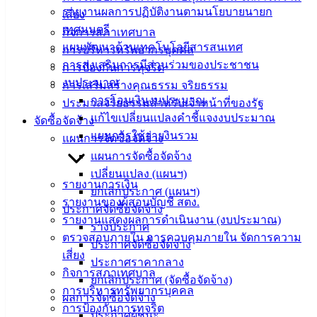
รายงานผลการปฏิบัติงานตามนโยบายนายก
เสี่ยง
ติดต่อ
เทศมนตรี
กิจการสภาเทศบาล
แผนพัฒนาด้านเทคโนโลยีสารสนเทศ
การบริหารทรัพยากรบุคคล
เทศบาล
การส่งเสริมการมีส่วนร่วมของประชาชน
การป้องกันการทุจริต
งบประมาณ
การเสริมสร้างคุณธรรม จริยธรรม
สายตรง
การโอนเงินงบประมาณ
ประมวลจริยธรรมสำหรับเจ้าหน้าที่ของรัฐ
นายก
แก้ไขเปลี่ยนแปลงคำชี้แจงงบประมาณ
จัดซื้อจัดจ้าง
ประวัติ
แผนการใช้จ่ายงินรวม
แผนการจัดซื้อจัดจ้าง
เทศบาล
แผนการจัดซื้อจัดจ้าง
ผู้บริหาร
เปลี่ยนแปลง (แผนฯ)
และ
รายงานการเงิน
ยกเลิกประกาศ (แผนฯ)
หัวหน้า
รายงานของผู้สอบบัญชี สตง.
ประกาศจัดซื้อจัดจ้าง
ส่วน
รายงานแสดงผลการดำเนินงาน (งบประมาณ)
ร่างประกาศ
ราชการ
ตรวจสอบภายใน การควบคุมภายใน จัดการความ
ประกาศจัดซื้อจัดจ้าง
สภา
เสี่ยง
ประกาศราคากลาง
เทศบาล
กิจการสภาเทศบาล
ยกเลิกประกาศ (จัดซื้อจัดจ้าง)
การบริหารทรัพยากรบุคคล
สงวนลิขสิทธิ์ © 2563 เทศบาลเมืองอ่างศิลา จังหวัดชลบุรี |
ผลการจัดซื้อจัดจ้าง
การป้องกันการทุจริต
angsilacity.go.th | Powered by
Buuscript
ประกาศผู้ชนะ