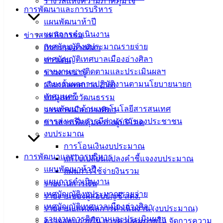
รางวัลแห่งความภาคภูมิใจ
การพัฒนาและการบริหาร
ฟอร์ม,
แผนพัฒนาห้าปี
เอกสาร
แผนการดำเนินงาน
ข่าวสาร กิจกรรม
คู่มือ
เทศบัญญัติงบประมาณรายจ่าย
กิจกรรมอ่างศิลา
สำหรับ
เทศบัญญัติเทศบาลเมืองอ่างศิลา
ข่าวเด่น
ประชาชน/
รายงานการติดตามและประเมินผลฯ
ข่าวสารน่ารู้
คู่มือการ
รายงานผลการปฏิบัติงานตามนโยบายนายก
เลือกตั้งเทศบาล 2568
ปฏิบัติ
เทศมนตรี
ข้อมูลทางวัฒนธรรม
งาน
แผนพัฒนาด้านเทคโนโลยีสารสนเทศ
วารสารเมืองอ่างศิลา
ข่าวสาร
การส่งเสริมการมีส่วนร่วมของประชาชน
ข่าวสารเพื่อคุ้มครองผู้บริโภค
น่ารู้
งบประมาณ
ศุนย์
การโอนเงินงบประมาณ
ข้อมูล
การพัฒนาและการบริหาร
แก้ไขเปลี่ยนแปลงคำชี้แจงงบประมาณ
ข่าวสาร
แผนพัฒนาห้าปี
แผนการใช้จ่ายงินรวม
อิเล็กทรอนิกส์
แผนการดำเนินงาน
รายงานการเงิน
องค์
เทศบัญญัติงบประมาณรายจ่าย
รายงานของผู้สอบบัญชี สตง.
ความรู้
เทศบัญญัติเทศบาลเมืองอ่างศิลา
(Knowledge
รายงานแสดงผลการดำเนินงาน (งบประมาณ)
Management)
รายงานการติดตามและประเมินผลฯ
ตรวจสอบภายใน การควบคุมภายใน จัดการความ