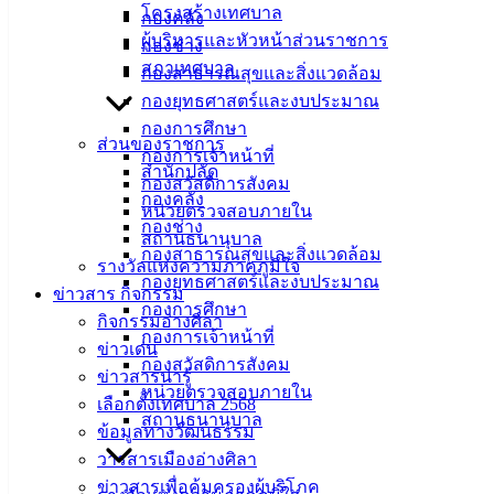
โครงสร้างเทศบาล
กองคลัง
ศิลา
ผู้บริหารและหัวหน้าส่วนราชการ
กองช่าง
สภาเทศบาล
กองสาธารณสุขและสิ่งแวดล้อม
ที่ตั้ง :
กองยุทธศาสตร์และงบประมาณ
สำนักงาน
กองการศึกษา
เทศบาลเมือง
ส่วนของราชการ
กองการเจ้าหน้าที่
อ่างศิลา 90/338
สำนักปลัด
กองสวัสดิการสังคม
ม.3 ต.เสม็ด
กองคลัง
หน่วยตรวจสอบภายใน
อ.เมือง จ.ชลบุรี
กองช่าง
สถานธนานุบาล
20000
กองสาธารณสุขและสิ่งแวดล้อม
รางวัลแห่งความภาคภูมิใจ
กองยุทธศาสตร์และงบประมาณ
ติดต่อ :
038-
ข่าวสาร กิจกรรม
142-100-104
กองการศึกษา
กิจกรรมอ่างศิลา
กองการเจ้าหน้าที่
ข่าวเด่น
บริการ
กองสวัสดิการสังคม
ข่าวสารน่ารู้
หน่วยตรวจสอบภายใน
ประชาชน
เลือกตั้งเทศบาล 2568
สถานธนานุบาล
ข้อมูลทางวัฒนธรรม
วารสารเมืองอ่างศิลา
ดาวน์โหลด
ข่าวสารเพื่อคุ้มครองผู้บริโภค
แบบ