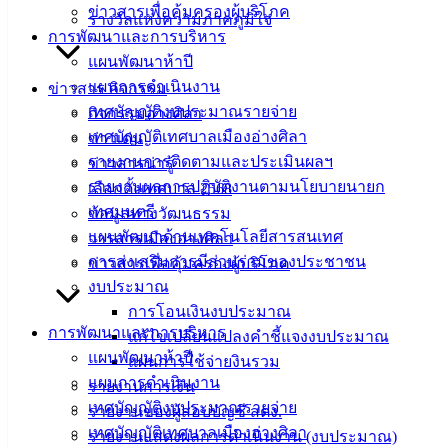
ข่าวสารเพื่อคุ้มครองผู้บริโภค
สำหรับ
รางวัลแห่งความภาคภูมิใจ
การพัฒนาและการบริหาร
ประชาชน/
แผนพัฒนาห้าปี
คู่มือการ
แผนการดำเนินงาน
ข่าวสาร กิจกรรม
ปฏิบัติ
เทศบัญญัติงบประมาณรายจ่าย
กิจกรรมอ่างศิลา
งาน
เทศบัญญัติเทศบาลเมืองอ่างศิลา
ข่าวเด่น
ข่าวสาร
รายงานการติดตามและประเมินผลฯ
ข่าวสารน่ารู้
น่ารู้
รายงานผลการปฏิบัติงานตามนโยบายนายก
เลือกตั้งเทศบาล 2568
ศุนย์
เทศมนตรี
ข้อมูลทางวัฒนธรรม
ข้อมูล
แผนพัฒนาด้านเทคโนโลยีสารสนเทศ
วารสารเมืองอ่างศิลา
ข่าวสาร
การส่งเสริมการมีส่วนร่วมของประชาชน
ข่าวสารเพื่อคุ้มครองผู้บริโภค
อิเล็กทรอนิกส์
งบประมาณ
องค์
การโอนเงินงบประมาณ
ความรู้
การพัฒนาและการบริหาร
(Knowledge
แก้ไขเปลี่ยนแปลงคำชี้แจงงบประมาณ
Management)
แผนพัฒนาห้าปี
แผนการใช้จ่ายงินรวม
แผนการดำเนินงาน
รายงานการเงิน
ติดต่อ
เทศบัญญัติงบประมาณรายจ่าย
รายงานของผู้สอบบัญชี สตง.
เทศบัญญัติเทศบาลเมืองอ่างศิลา
รายงานแสดงผลการดำเนินงาน (งบประมาณ)
เทศบาล