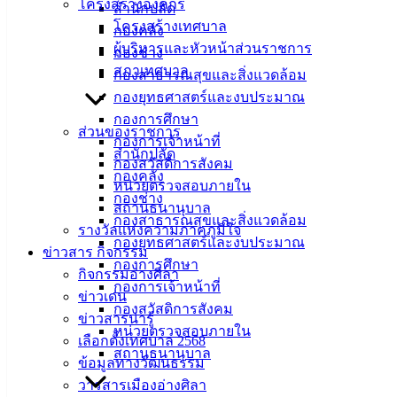
โครงสร้างองค์กร
สำนักปลัด
สำนักงาน
โครงสร้างเทศบาล
กองคลัง
เทศบาลเมือง
ผู้บริหารและหัวหน้าส่วนราชการ
กองช่าง
อ่างศิลา 90/338
สภาเทศบาล
กองสาธารณสุขและสิ่งแวดล้อม
ม.3 ต.เสม็ด
กองยุทธศาสตร์และงบประมาณ
อ.เมือง จ.ชลบุรี
กองการศึกษา
20000
ส่วนของราชการ
กองการเจ้าหน้าที่
สำนักปลัด
ติดต่อ :
038-
กองสวัสดิการสังคม
142-100-104
กองคลัง
หน่วยตรวจสอบภายใน
กองช่าง
สถานธนานุบาล
บริการ
กองสาธารณสุขและสิ่งแวดล้อม
รางวัลแห่งความภาคภูมิใจ
กองยุทธศาสตร์และงบประมาณ
ประชาชน
ข่าวสาร กิจกรรม
กองการศึกษา
กิจกรรมอ่างศิลา
กองการเจ้าหน้าที่
ข่าวเด่น
ดาวน์โหลด
กองสวัสดิการสังคม
ข่าวสารน่ารู้
แบบ
หน่วยตรวจสอบภายใน
เลือกตั้งเทศบาล 2568
ฟอร์ม,
สถานธนานุบาล
ข้อมูลทางวัฒนธรรม
เอกสาร
วารสารเมืองอ่างศิลา
คู่มือ