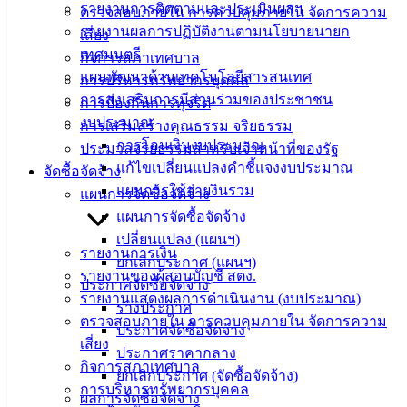
รายงานการติดตามและประเมินผลฯ
ตรวจสอบภายใน การควบคุมภายใน จัดการความ
รายงานผลการปฏิบัติงานตามนโยบายนายก
เสี่ยง
สายตรง
เทศมนตรี
กิจการสภาเทศบาล
นายก
แผนพัฒนาด้านเทคโนโลยีสารสนเทศ
การบริหารทรัพยากรบุคคล
ประวัติ
การส่งเสริมการมีส่วนร่วมของประชาชน
การป้องกันการทุจริต
เทศบาล
งบประมาณ
การเสริมสร้างคุณธรรม จริยธรรม
ผู้บริหาร
การโอนเงินงบประมาณ
ประมวลจริยธรรมสำหรับเจ้าหน้าที่ของรัฐ
และ
แก้ไขเปลี่ยนแปลงคำชี้แจงงบประมาณ
จัดซื้อจัดจ้าง
หัวหน้า
แผนการใช้จ่ายงินรวม
แผนการจัดซื้อจัดจ้าง
ส่วน
แผนการจัดซื้อจัดจ้าง
ราชการ
เปลี่ยนแปลง (แผนฯ)
สภา
รายงานการเงิน
ยกเลิกประกาศ (แผนฯ)
เทศบาล
รายงานของผู้สอบบัญชี สตง.
ประกาศจัดซื้อจัดจ้าง
รายงานแสดงผลการดำเนินงาน (งบประมาณ)
สงวนลิขสิทธิ์ © 2563 เทศบาลเมืองอ่างศิลา จังหวัดชลบุรี |
ร่างประกาศ
ตรวจสอบภายใน การควบคุมภายใน จัดการความ
angsilacity.go.th | Powered by
Buuscript
ประกาศจัดซื้อจัดจ้าง
เสี่ยง
ประกาศราคากลาง
‹
›
×
กิจการสภาเทศบาล
ยกเลิกประกาศ (จัดซื้อจัดจ้าง)
การบริหารทรัพยากรบุคคล
‹
›
×
ผลการจัดซื้อจัดจ้าง