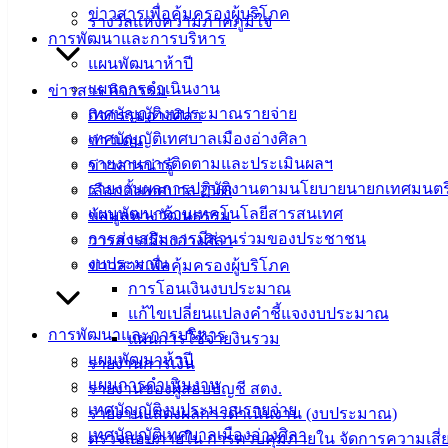
ข่าวสารเพื่อคุ้มครองผู้บริโภค
รางวัลแห่งความภาคภูมิใจ
ที่ตั้ง :
สำนักงานเทศบาลเมืองอ่างศิลา 90/338 ม.3
การพัฒนาและการบริหาร
ต.เสม็ด อ.เมือง จ.ชลบุรี 20000
แผนพัฒนาห้าปี
แผนการดำเนินงาน
ข่าวสาร กิจกรรม
ติดต่อ :
038-142-100-104
เทศบัญญัติงบประมาณรายจ่าย
กิจกรรมอ่างศิลา
เทศบัญญัติเทศบาลเมืองอ่างศิลา
ข่าวเด่น
บริการประชาชน
รายงานการติดตามและประเมินผลฯ
ข่าวสารน่ารู้
รายงานผลการปฏิบัติงานตามนโยบายนายกเทศมนตร
เลือกตั้งเทศบาล 2568
ดาวน์โหลดแบบฟอร์ม, เอกสาร
แผนพัฒนาด้านเทคโนโลยีสารสนเทศ
ข้อมูลทางวัฒนธรรม
คู่มือสำหรับประชาชน/คู่มือการปฏิบัติงาน
การส่งเสริมการมีส่วนร่วมของประชาชน
วารสารเมืองอ่างศิลา
ข่าวสารน่ารู้
งบประมาณ
ข่าวสารเพื่อคุ้มครองผู้บริโภค
ศุนย์ข้อมูลข่าวสารอิเล็กทรอนิกส์
การโอนเงินงบประมาณ
องค์ความรู้ (Knowledge Management)
แก้ไขเปลี่ยนแปลงคำชี้แจงงบประมาณ
การพัฒนาและการบริหาร
แผนการใช้จ่ายงินรวม
ติดต่อเทศบาล
แผนพัฒนาห้าปี
รายงานการเงิน
แผนการดำเนินงาน
รายงานของผู้สอบบัญชี สตง.
เทศบัญญัติงบประมาณรายจ่าย
สายตรงนายก
รายงานแสดงผลการดำเนินงาน (งบประมาณ)
เทศบัญญัติเทศบาลเมืองอ่างศิลา
ประวัติเทศบาล
ตรวจสอบภายใน การควบคุมภายใน จัดการความเสี่