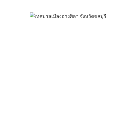
ครงการก่อสร้างถนนหินคลุก ตรงข
พฤศจิกายน 21, 2024
vichakarn
ข่าวสารน่ารู้