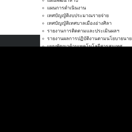
แผนพัฒนาห้าปี
แผนการดำเนินงาน
เทศบัญญัติงบประมาณรายจ่าย
เทศบัญญัติเทศบาลเมืองอ่างศิลา
ถนนหินคลุก ตรงข้ามหมู่บ้
รายงานการติดตามและประเมินผลฯ
รายงานผลการปฏิบัติงานตามนโยบายนาย
แผนพัฒนาด้านเทคโนโลยีสารสนเทศ
เทศบาลเมืองอ่างศิลา
การส่งเสริมการมีส่วนร่วมของประชาชน
ที่ตั้ง :
สำนักงานเทศบาลเมืองอ่างศิลา 90/338
งบประมาณ
ม.3 ต.เสม็ด อ.เมือง จ.ชลบุรี 20000
การโอนเงินงบประมาณ
แก้ไขเปลี่ยนแปลงคำชี้แจงงบประมาณ
ติดต่อ :
038-142-100-104
แผนการใช้จ่ายงินรวม
บริการประชาชน
รายงานการเงิน
ดาวน์โหลดแบบฟอร์ม, เอกสาร
รายงานของผู้สอบบัญชี สตง.
คู่มือสำหรับประชาชน/คู่มือการปฏิบัติงาน
รายงานแสดงผลการดำเนินงาน (งบประม
ข่าวสารน่ารู้
ตรวจสอบภายใน การควบคุมภายใน จัดการ
ศุนย์ข้อมูลข่าวสารอิเล็กทรอนิกส์
กิจการสภาเทศบาล
องค์ความรู้ (Knowledge Management)
การบริหารทรัพยากรบุคคล