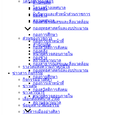
เมืองอ่าง
โครงสร้างองค์กร
สำนักปลัด
โครงสร้างเทศบาล
กองคลัง
ศิลา
ผู้บริหารและหัวหน้าส่วนราชการ
กองช่าง
สภาเทศบาล
กองสาธารณสุขและสิ่งแวดล้อม
ที่ตั้ง :
กองยุทธศาสตร์และงบประมาณ
สำนักงาน
กองการศึกษา
เทศบาลเมือง
ส่วนของราชการ
กองการเจ้าหน้าที่
อ่างศิลา 90/338
สำนักปลัด
กองสวัสดิการสังคม
ม.3 ต.เสม็ด
กองคลัง
หน่วยตรวจสอบภายใน
อ.เมือง จ.ชลบุรี
กองช่าง
สถานธนานุบาล
20000
กองสาธารณสุขและสิ่งแวดล้อม
รางวัลแห่งความภาคภูมิใจ
กองยุทธศาสตร์และงบประมาณ
ติดต่อ :
038-
ข่าวสาร กิจกรรม
กองการศึกษา
142-100-104
กิจกรรมอ่างศิลา
กองการเจ้าหน้าที่
ข่าวเด่น
บริการ
กองสวัสดิการสังคม
ข่าวสารน่ารู้
หน่วยตรวจสอบภายใน
เลือกตั้งเทศบาล 2568
ประชาชน
สถานธนานุบาล
ข้อมูลทางวัฒนธรรม
วารสารเมืองอ่างศิลา
ดาวน์โหลด