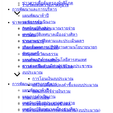
ข่าวสารเพื่อคุ้มครองผู้บริโภค
แบบ
รางวัลแห่งความภาคภูมิใจ
การพัฒนาและการบริหาร
ฟอร์ม,
แผนพัฒนาห้าปี
เอกสาร
แผนการดำเนินงาน
ข่าวสาร กิจกรรม
คู่มือ
เทศบัญญัติงบประมาณรายจ่าย
กิจกรรมอ่างศิลา
สำหรับ
เทศบัญญัติเทศบาลเมืองอ่างศิลา
ข่าวเด่น
ประชาชน/
รายงานการติดตามและประเมินผลฯ
ข่าวสารน่ารู้
คู่มือการ
รายงานผลการปฏิบัติงานตามนโยบายนายก
เลือกตั้งเทศบาล 2568
ปฏิบัติ
เทศมนตรี
ข้อมูลทางวัฒนธรรม
งาน
แผนพัฒนาด้านเทคโนโลยีสารสนเทศ
วารสารเมืองอ่างศิลา
ข่าวสาร
การส่งเสริมการมีส่วนร่วมของประชาชน
ข่าวสารเพื่อคุ้มครองผู้บริโภค
น่ารู้
งบประมาณ
ศุนย์
การโอนเงินงบประมาณ
ข้อมูล
การพัฒนาและการบริหาร
แก้ไขเปลี่ยนแปลงคำชี้แจงงบประมาณ
ข่าวสาร
แผนพัฒนาห้าปี
แผนการใช้จ่ายงินรวม
อิเล็กทรอนิกส์
แผนการดำเนินงาน
รายงานการเงิน
องค์
เทศบัญญัติงบประมาณรายจ่าย
รายงานของผู้สอบบัญชี สตง.
ความรู้
เทศบัญญัติเทศบาลเมืองอ่างศิลา
รายงานแสดงผลการดำเนินงาน (งบประมาณ)
(Knowledge