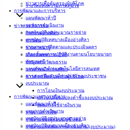
ข่าวสารเพื่อคุ้มครองผู้บริโภค
รางวัลแห่งความภาคภูมิใจ
เครื่องปรับอากาศแบบแขวน
ดาวน์โหลด
การพัฒนาและการบริหาร
แผนพัฒนาห้าปี
แผนการดำเนินงาน
ข่าวสาร กิจกรรม
เทศบาล
เทศบัญญัติงบประมาณรายจ่าย
กิจกรรมอ่างศิลา
เมืองอ่าง
เทศบัญญัติเทศบาลเมืองอ่างศิลา
ข่าวเด่น
รายงานการติดตามและประเมินผลฯ
ข่าวสารน่ารู้
ศิลา
รายงานผลการปฏิบัติงานตามนโยบายนายก
เลือกตั้งเทศบาล 2568
เทศมนตรี
ข้อมูลทางวัฒนธรรม
ที่ตั้ง :
แผนพัฒนาด้านเทคโนโลยีสารสนเทศ
วารสารเมืองอ่างศิลา
สำนักงาน
การส่งเสริมการมีส่วนร่วมของประชาชน
ข่าวสารเพื่อคุ้มครองผู้บริโภค
เทศบาลเมือง
งบประมาณ
อ่างศิลา 90/338
การโอนเงินงบประมาณ
ม.3 ต.เสม็ด
การพัฒนาและการบริหาร
แก้ไขเปลี่ยนแปลงคำชี้แจงงบประมาณ
อ.เมือง จ.ชลบุรี
แผนพัฒนาห้าปี
แผนการใช้จ่ายงินรวม
20000
แผนการดำเนินงาน
รายงานการเงิน
เทศบัญญัติงบประมาณรายจ่าย
รายงานของผู้สอบบัญชี สตง.
ติดต่อ :
038-
เทศบัญญัติเทศบาลเมืองอ่างศิลา
142-100-104
รายงานแสดงผลการดำเนินงาน (งบประมาณ)