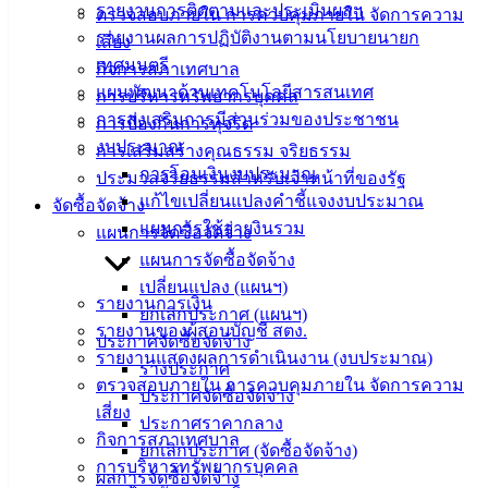
รายงานการติดตามและประเมินผลฯ
ตรวจสอบภายใน การควบคุมภายใน จัดการความ
ศุนย์
รายงานผลการปฏิบัติงานตามนโยบายนายก
เสี่ยง
ข้อมูล
เทศมนตรี
กิจการสภาเทศบาล
ข่าวสาร
แผนพัฒนาด้านเทคโนโลยีสารสนเทศ
การบริหารทรัพยากรบุคคล
อิเล็กทรอนิกส์
การส่งเสริมการมีส่วนร่วมของประชาชน
การป้องกันการทุจริต
องค์
งบประมาณ
การเสริมสร้างคุณธรรม จริยธรรม
ความรู้
การโอนเงินงบประมาณ
(Knowledge
ประมวลจริยธรรมสำหรับเจ้าหน้าที่ของรัฐ
Management)
แก้ไขเปลี่ยนแปลงคำชี้แจงงบประมาณ
จัดซื้อจัดจ้าง
แผนการใช้จ่ายงินรวม
แผนการจัดซื้อจัดจ้าง
ติดต่อ
แผนการจัดซื้อจัดจ้าง
เปลี่ยนแปลง (แผนฯ)
เทศบาล
รายงานการเงิน
ยกเลิกประกาศ (แผนฯ)
รายงานของผู้สอบบัญชี สตง.
ประกาศจัดซื้อจัดจ้าง
สายตรง
รายงานแสดงผลการดำเนินงาน (งบประมาณ)
ร่างประกาศ
นายก
ตรวจสอบภายใน การควบคุมภายใน จัดการความ
ประกาศจัดซื้อจัดจ้าง
ประวัติ
เสี่ยง
ประกาศราคากลาง
เทศบาล
กิจการสภาเทศบาล
ยกเลิกประกาศ (จัดซื้อจัดจ้าง)
ผู้บริหาร
การบริหารทรัพยากรบุคคล
ผลการจัดซื้อจัดจ้าง
และ