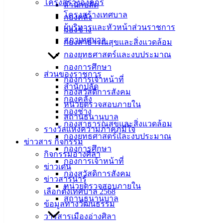
โครงสร้างองค์กร
สำนักปลัด
เพื่อการมีสุขภาพที่แข็งแรงห่างไกลโรค
โครงสร้างเทศบาล
กองคลัง
ผู้บริหารและหัวหน้าส่วนราชการ
กองช่าง
สภาเทศบาล
กองสาธารณสุขและสิ่งแวดล้อม
กองยุทธศาสตร์และงบประมาณ
เทศบาล
กองการศึกษา
ส่วนของราชการ
กองการเจ้าหน้าที่
เมืองอ่าง
สำนักปลัด
กองสวัสดิการสังคม
กองคลัง
หน่วยตรวจสอบภายใน
ศิลา
กองช่าง
สถานธนานุบาล
กองสาธารณสุขและสิ่งแวดล้อม
รางวัลแห่งความภาคภูมิใจ
ที่ตั้ง :
กองยุทธศาสตร์และงบประมาณ
ข่าวสาร กิจกรรม
สำนักงาน
กองการศึกษา
กิจกรรมอ่างศิลา
เทศบาลเมือง
กองการเจ้าหน้าที่
ข่าวเด่น
อ่างศิลา 90/338
กองสวัสดิการสังคม
ข่าวสารน่ารู้
ม.3 ต.เสม็ด
หน่วยตรวจสอบภายใน
เลือกตั้งเทศบาล 2568
อ.เมือง จ.ชลบุรี
สถานธนานุบาล
ข้อมูลทางวัฒนธรรม
20000
วารสารเมืองอ่างศิลา