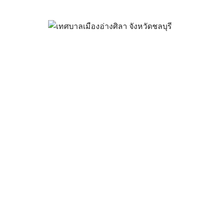
รก่อสร้างถนนคอนกรีตฯ แยกถนนเ
กำนันเงิน)
ตุลาคม 29, 2024
vichakarn
ข่าวสารน่ารู้