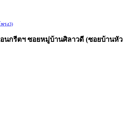
โพรง3)
กรีตฯ ซอยหมู่บ้านศิลาวดี (ซอยบ้านหัว