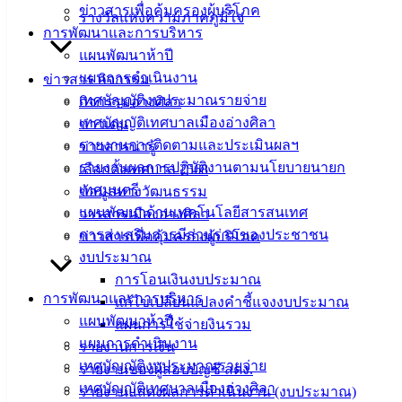
ระบบท้องถิ่นดิจิทัล
ดาวน์โหลด
ข่าวสารเพื่อคุ้มครองผู้บริโภค
รางวัลแห่งความภาคภูมิใจ
การพัฒนาและการบริหาร
เทศบาล
แผนพัฒนาห้าปี
แผนการดำเนินงาน
ข่าวสาร กิจกรรม
เมืองอ่าง
เทศบัญญัติงบประมาณรายจ่าย
กิจกรรมอ่างศิลา
ศิลา
เทศบัญญัติเทศบาลเมืองอ่างศิลา
ข่าวเด่น
รายงานการติดตามและประเมินผลฯ
ข่าวสารน่ารู้
รายงานผลการปฏิบัติงานตามนโยบายนายก
ที่ตั้ง :
เลือกตั้งเทศบาล 2568
เทศมนตรี
สำนักงาน
ข้อมูลทางวัฒนธรรม
แผนพัฒนาด้านเทคโนโลยีสารสนเทศ
เทศบาลเมือง
วารสารเมืองอ่างศิลา
การส่งเสริมการมีส่วนร่วมของประชาชน
อ่างศิลา 90/338
ข่าวสารเพื่อคุ้มครองผู้บริโภค
งบประมาณ
ม.3 ต.เสม็ด
การโอนเงินงบประมาณ
อ.เมือง จ.ชลบุรี
การพัฒนาและการบริหาร
20000
แก้ไขเปลี่ยนแปลงคำชี้แจงงบประมาณ
แผนพัฒนาห้าปี
แผนการใช้จ่ายงินรวม
ติดต่อ :
038-
แผนการดำเนินงาน
รายงานการเงิน
142-100-104
เทศบัญญัติงบประมาณรายจ่าย
รายงานของผู้สอบบัญชี สตง.
เทศบัญญัติเทศบาลเมืองอ่างศิลา
รายงานแสดงผลการดำเนินงาน (งบประมาณ)
บริการ