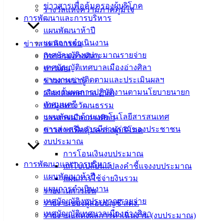
ข่าวสารเพื่อคุ้มครองผู้บริโภค
รางวัลแห่งความภาคภูมิใจ
การพัฒนาและการบริหาร
แผนพัฒนาห้าปี
รักษาความปลอดภัยสถานที่ราชการ
ดาวน์โหลด
แผนการดำเนินงาน
ข่าวสาร กิจกรรม
เทศบัญญัติงบประมาณรายจ่าย
กิจกรรมอ่างศิลา
เทศบาล
เทศบัญญัติเทศบาลเมืองอ่างศิลา
ข่าวเด่น
รายงานการติดตามและประเมินผลฯ
ข่าวสารน่ารู้
เมืองอ่าง
รายงานผลการปฏิบัติงานตามนโยบายนายก
เลือกตั้งเทศบาล 2568
เทศมนตรี
ข้อมูลทางวัฒนธรรม
ศิลา
แผนพัฒนาด้านเทคโนโลยีสารสนเทศ
วารสารเมืองอ่างศิลา
การส่งเสริมการมีส่วนร่วมของประชาชน
ข่าวสารเพื่อคุ้มครองผู้บริโภค
ที่ตั้ง :
งบประมาณ
สำนักงาน
การโอนเงินงบประมาณ
เทศบาลเมือง
การพัฒนาและการบริหาร
แก้ไขเปลี่ยนแปลงคำชี้แจงงบประมาณ
อ่างศิลา 90/338
แผนพัฒนาห้าปี
แผนการใช้จ่ายงินรวม
ม.3 ต.เสม็ด
แผนการดำเนินงาน
รายงานการเงิน
อ.เมือง จ.ชลบุรี
เทศบัญญัติงบประมาณรายจ่าย
รายงานของผู้สอบบัญชี สตง.
20000
เทศบัญญัติเทศบาลเมืองอ่างศิลา
รายงานแสดงผลการดำเนินงาน (งบประมาณ)