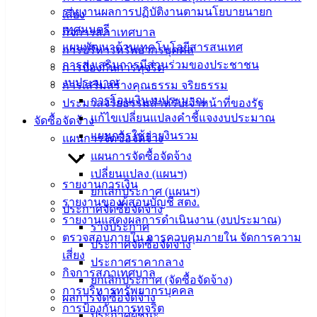
รายงานผลการปฏิบัติงานตามนโยบายนายก
เสี่ยง
สายตรง
เทศมนตรี
กิจการสภาเทศบาล
นายก
แผนพัฒนาด้านเทคโนโลยีสารสนเทศ
การบริหารทรัพยากรบุคคล
ประวัติ
การส่งเสริมการมีส่วนร่วมของประชาชน
การป้องกันการทุจริต
เทศบาล
งบประมาณ
การเสริมสร้างคุณธรรม จริยธรรม
ผู้บริหาร
การโอนเงินงบประมาณ
ประมวลจริยธรรมสำหรับเจ้าหน้าที่ของรัฐ
และ
แก้ไขเปลี่ยนแปลงคำชี้แจงงบประมาณ
จัดซื้อจัดจ้าง
หัวหน้า
แผนการใช้จ่ายงินรวม
แผนการจัดซื้อจัดจ้าง
ส่วน
แผนการจัดซื้อจัดจ้าง
ราชการ
เปลี่ยนแปลง (แผนฯ)
สภา
รายงานการเงิน
ยกเลิกประกาศ (แผนฯ)
เทศบาล
รายงานของผู้สอบบัญชี สตง.
ประกาศจัดซื้อจัดจ้าง
รายงานแสดงผลการดำเนินงาน (งบประมาณ)
สงวนลิขสิทธิ์ © 2563 เทศบาลเมืองอ่างศิลา จังหวัดชลบุรี |
ร่างประกาศ
ตรวจสอบภายใน การควบคุมภายใน จัดการความ
angsilacity.go.th | Powered by
Buuscript
ประกาศจัดซื้อจัดจ้าง
เสี่ยง
ประกาศราคากลาง
‹
›
×
กิจการสภาเทศบาล
ยกเลิกประกาศ (จัดซื้อจัดจ้าง)
‹
›
×
การบริหารทรัพยากรบุคคล
ผลการจัดซื้อจัดจ้าง
การป้องกันการทุจริต
ประกาศผู้ชนะ