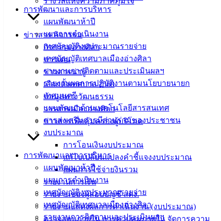
รางวัลแห่งความภาคภูมิใจ
ประชาชน/
การพัฒนาและการบริหาร
คู่มือการ
แผนพัฒนาห้าปี
ปฏิบัติ
แผนการดำเนินงาน
ข่าวสาร กิจกรรม
งาน
เทศบัญญัติงบประมาณรายจ่าย
กิจกรรมอ่างศิลา
ข่าวสาร
เทศบัญญัติเทศบาลเมืองอ่างศิลา
ข่าวเด่น
น่ารู้
รายงานการติดตามและประเมินผลฯ
ข่าวสารน่ารู้
ศุนย์
รายงานผลการปฏิบัติงานตามนโยบายนายก
เลือกตั้งเทศบาล 2568
ข้อมูล
เทศมนตรี
ข้อมูลทางวัฒนธรรม
ข่าวสาร
แผนพัฒนาด้านเทคโนโลยีสารสนเทศ
วารสารเมืองอ่างศิลา
อิเล็กทรอนิกส์
การส่งเสริมการมีส่วนร่วมของประชาชน
ข่าวสารเพื่อคุ้มครองผู้บริโภค
องค์
งบประมาณ
ความรู้
การโอนเงินงบประมาณ
(Knowledge
การพัฒนาและการบริหาร
แก้ไขเปลี่ยนแปลงคำชี้แจงงบประมาณ
Management)
แผนพัฒนาห้าปี
แผนการใช้จ่ายงินรวม
แผนการดำเนินงาน
รายงานการเงิน
ติดต่อ
เทศบัญญัติงบประมาณรายจ่าย
รายงานของผู้สอบบัญชี สตง.
เทศบัญญัติเทศบาลเมืองอ่างศิลา
เทศบาล
รายงานแสดงผลการดำเนินงาน (งบประมาณ)
รายงานการติดตามและประเมินผลฯ
ตรวจสอบภายใน การควบคุมภายใน จัดการความ