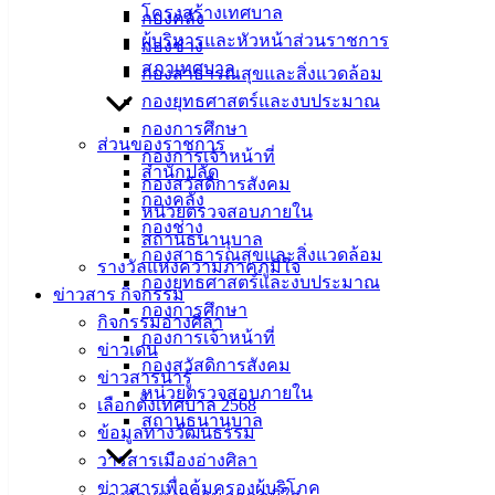
โครงสร้างเทศบาล
กองคลัง
เทศบาลเมือง
ผู้บริหารและหัวหน้าส่วนราชการ
กองช่าง
อ่างศิลา 90/338
สภาเทศบาล
กองสาธารณสุขและสิ่งแวดล้อม
ม.3 ต.เสม็ด
กองยุทธศาสตร์และงบประมาณ
อ.เมือง จ.ชลบุรี
กองการศึกษา
20000
ส่วนของราชการ
กองการเจ้าหน้าที่
ติดต่อ :
038-
สำนักปลัด
กองสวัสดิการสังคม
142-100-104
กองคลัง
หน่วยตรวจสอบภายใน
กองช่าง
สถานธนานุบาล
บริการ
กองสาธารณสุขและสิ่งแวดล้อม
รางวัลแห่งความภาคภูมิใจ
กองยุทธศาสตร์และงบประมาณ
ประชาชน
ข่าวสาร กิจกรรม
กองการศึกษา
กิจกรรมอ่างศิลา
กองการเจ้าหน้าที่
ดาวน์โหลด
ข่าวเด่น
กองสวัสดิการสังคม
แบบ
ข่าวสารน่ารู้
หน่วยตรวจสอบภายใน
ฟอร์ม,
เลือกตั้งเทศบาล 2568
สถานธนานุบาล
เอกสาร
ข้อมูลทางวัฒนธรรม
คู่มือ
วารสารเมืองอ่างศิลา
สำหรับ
ข่าวสารเพื่อคุ้มครองผู้บริโภค